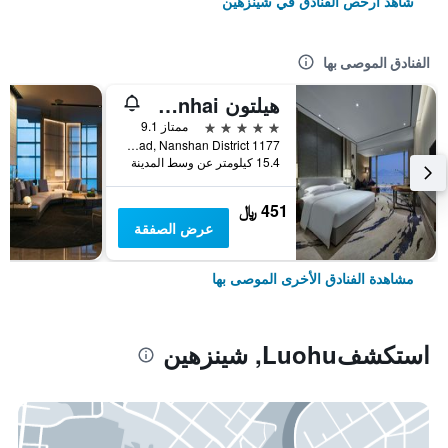
شاهد أرخص الفنادق في شينزهين
الفنادق الموصى بها
هيلتون Shenzhen Shekou Nanhai
5 نجوم
ممتاز 9.1
1177 Wanghai Road, Nanshan District, شينزهين, الصين
15.4 كيلومتر عن وسط المدينة
451 ﷼
عرض الصفقة
مشاهدة الفنادق الأخرى الموصى بها
استكشفLuohu, شينزهين