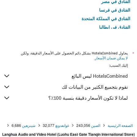
الفنادق في مصر
الفنادق في فرنسا
الفنادق في المملكة المتحدة
الفنادق في إيطاليا
الفنادق في تايلاند
*
يحاول HotelsCombined بشكل دائم الحصول على الأسعار الدقيقة، ولكن
لا يمكن ضمان الأسعار
.
إليك السبب:
HotelsCombined ليس البائع
نقوم بتجميع الكثير من البيانات لك
لماذا لا تكون الأسعار دقيقة بنسبة 100٪؟
الصفحة الرئيسية
الصين
243,056
غوانغدونغ
32,077
شينزهين
6,686
Langhua Audio and Video Hotel (Luohu East Gate Tianqin International Store)