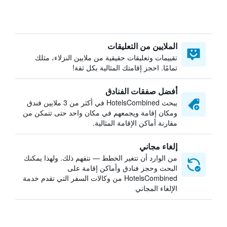
الملايين من التعليقات
تقييمات وتعليقات حقيقية من ملايين النزلاء، مثلك
تمامًا. احجز إقامتك المثالية بكل ثقة!
أفضل صفقات الفنادق
يبحث HotelsCombined في أكثر من 3 ملايين فندق
ومكان إقامة ويجمعهم في مكان واحد حتى تتمكن من
مقارنة أماكن الإقامة المثالية.
إلغاء مجاني
من الوارد أن تتغير الخطط — نتفهم ذلك. ولهذا يمكنك
البحث وحجز فنادق وأماكن إقامة على
HotelsCombined من وكالات السفر التي تقدم خدمة
الإلغاء المجاني