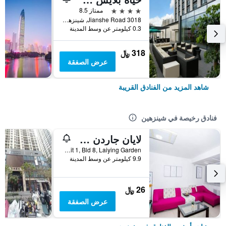
4 نجوم
ممتاز 8.5
3018 Jianshe Road, شينزهين, الصين
0.3 كيلومتر عن وسط المدينة
318 ﷼
عرض الصفقة
شاهد المزيد من الفنادق القريبة
فنادق رخيصة في شينزهين
لايان جاردن سيتي هوستل
Rm 702, Unit 1, Bld 8, Laiying Garden, شينزهين, الصين
9.9 كيلومتر عن وسط المدينة
26 ﷼
عرض الصفقة