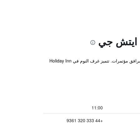
 ايتش جي
يقع هذا الفندق المكيف قبالة الطريق السريع A5 على مشارف شروزبري، ويضم غرف نوم عصرية كبيرة ومطعم عصري ومرافق مؤتمرات. تتميز غرف النوم في Holiday Inn
11:00
+44 333 320 9361