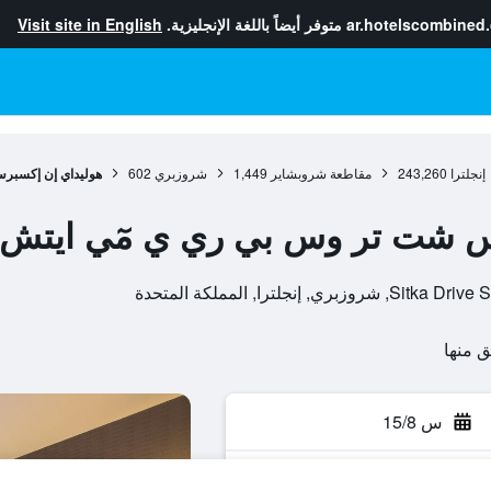
ar.hotelscombined
متوفر أيضاً باللغة الإنجليزية.
Visit site in English
إنجلترا
243,260
مقاطعة شروبشاير
1,449
شروزبري
602
هوليداي إن إكسبر
س شت تر وس بي ري ي مٓي ايتش
لترا, المملكة المتحدة
س 15/8