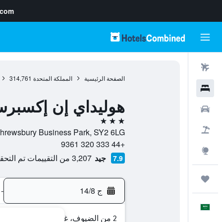
.com
رحلات طيران
الصفحة الرئيسية
المملكة المتحدة
314,761
فنادق
هوليداي إن إكسبر
سيارات
3 نجوم
حزم العروض
Sitka Drive Shrewsbury Business Park, SY2 6LG, شروزبري, إنج
+44 333 320 9361
استكشاف
جيد
3,207 من التقييمات تم التحقق منها
7.9
رحلات
ج 14/8
-
العَرَبِيَّة
2 من الضيوف، غرفة واحدة