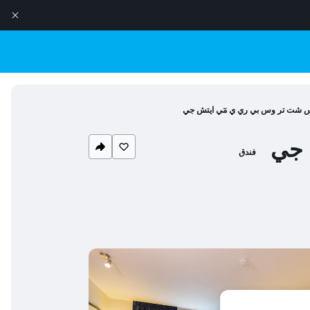
س شت تر وس بي ري ي مٓي ايتش جي
 جي
فندق