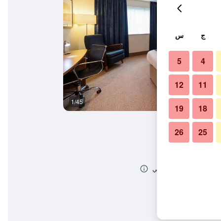
ج
س
5
4
12
11
1/45
غرفة نوم
19
18
26
25
 وس بي ري ي مٓي ايتش جي