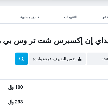
 عن
التقييمات
فنادق مشابهة
داي إن إكسبرس شت تر وس بي ر
2 من الضيوف، غرفة واحدة
180 ﷼
293 ﷼