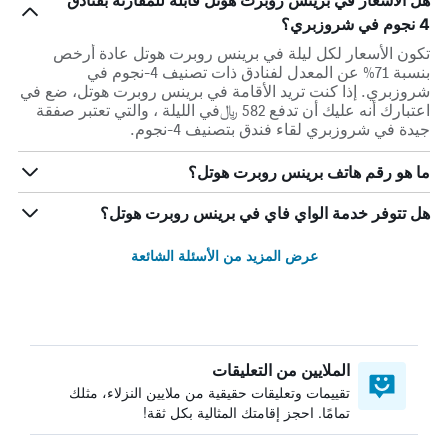
هل الأسعار في برينس روبرت هوتل قابلة للمقارنة بفنادق
4 نجوم في شروزبري؟
تكون الأسعار لكل ليلة في برينس روبرت هوتل عادة أرخص
بنسبة 71% عن المعدل لفنادق ذات تصنيف 4-نجوم في
شروزبري. إذا كنت تريد الأقامة في برينس روبرت هوتل، ضع في
اعتبارك أنه عليك أن تدفع 582 ﷼في الليلة ، والتي تعتبر صفقة
جيدة في شروزبري لقاء فندق بتصنيف 4-نجوم.
ما هو رقم هاتف برينس روبرت هوتل؟
هل تتوفر خدمة الواي فاي في برينس روبرت هوتل؟
عرض المزيد من الأسئلة الشائعة
الملايين من التعليقات
تقييمات وتعليقات حقيقية من ملايين النزلاء، مثلك
تمامًا. احجز إقامتك المثالية بكل ثقة!