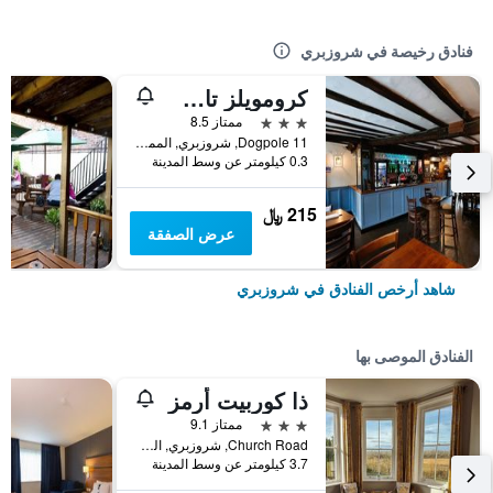
فنادق رخيصة في شروزبري
كرومويلز تاب هاوس
3 نجوم
ممتاز 8.5
11 Dogpole, شروزبري, المملكة المتحدة
0.3 كيلومتر عن وسط المدينة
215 ﷼
عرض الصفقة
شاهد أرخص الفنادق في شروزبري
الفنادق الموصى بها
ذا كوربيت أرمز
3 نجوم
ممتاز 9.1
Church Road, شروزبري, المملكة المتحدة
3.7 كيلومتر عن وسط المدينة