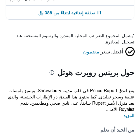
11 صفقة إضافية ابتداءً من 388 ﷼
*
يشمل المجموع الضرائب المحلية المقدرة والرسوم المستحقة عند
تسجيل المغادرة.
أفضل سعر
مضمون
حول برينس روبرت هوتل
يقع فندق Prince Rupert في قلب مدينة Shrewsbury، ويتميز بلمسات
عتيقة وسحر تقليدي. كما يحتوي هذا الفندق ذو الإطارات الخشبية، والذي
يعد منزل الأمير Rupert سابقاً، على نادي صحي ومطعمين. يقدم
Royalist الأط...
المزيد
من الجيد أن تعلم