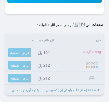
صفقات من
194 ﷼
/
أرخص سعر الليلة الواحدة
مزود
الإجمالي في الليلة
194 ﷼
عرض الصفقة
212 ﷼
عرض الصفقة
212 ﷼
عرض الصفقة
31 صفقة إضافية لـ هوليداي إن إكسبرس سشوتكيه أون ترينت باي آيتش جي