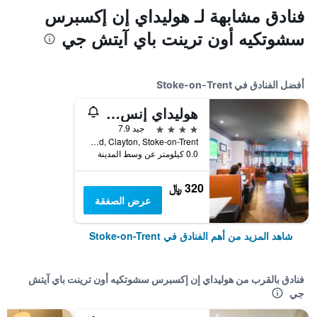
فنادق مشابهة لـ هوليداي إن إكسبرس
سشوتكيه أون ترينت باي آيتش جي
أفضل الفنادق في Stoke-on-Trent
هوليداي إنس ستتكيه أون تريتنت إم آ جا كتي 1 باي آيتش جي
4 نجوم
جيد 7.9
M6 Junct 15, Clayton Road, Clayton, Stoke-on-Trent, المملكة المتحدة
0.0 كيلومتر عن وسط المدينة
320 ﷼
عرض الصفقة
شاهد المزيد من أهم الفنادق في Stoke-on-Trent
فنادق بالقرب من هوليداي إن إكسبرس سشوتكيه أون ترينت باي آيتش
جي