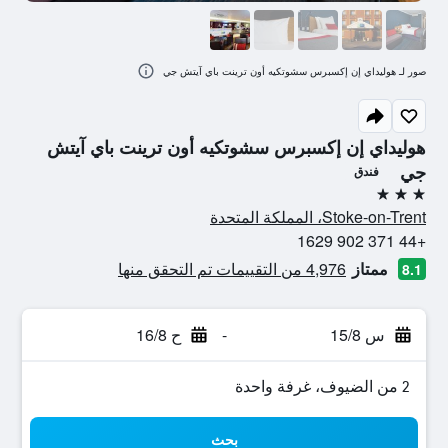
صور لـ هوليداي إن إكسبرس سشوتكيه أون ترينت باي آيتش جي
هوليداي إن إكسبرس سشوتكيه أون ترينت باي آيتش
جي
فندق
3 نجوم
Stoke-on-Trent، المملكة المتحدة
+44 371 902 1629
ممتاز
4,976 من التقييمات تم التحقق منها
8.1
س 15/8
-
ح 16/8
2 من الضيوف، غرفة واحدة
بحث