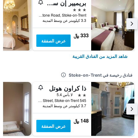
بريميير إن ستوكي/ ترينثهام جاردنز
3 نجوم
Stone Road, Stoke-on-Trent, المملكة المتحدة
3.3 كيلومتر عن وسط المدينة
333 ﷼
عرض الصفقة
شاهد المزيد من الفنادق القريبة
فنادق رخيصة في Stoke-on-Trent
ذا كراون هوتل
2 نجمتين
لا بأس 5.4
545 King Street, Stoke-on-Trent, المملكة المتحدة
3.7 كيلومتر عن وسط المدينة
148 ﷼
عرض الصفقة