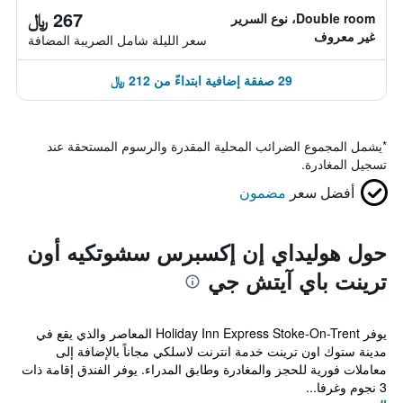
267 ﷼
Double room، نوع السرير
غير معروف
سعر الليلة شامل الصريبة المضافة
29 صفقة إضافية ابتداءً من 212 ﷼
*
يشمل المجموع الضرائب المحلية المقدرة والرسوم المستحقة عند
تسجيل المغادرة.
أفضل سعر
مضمون
حول هوليداي إن إكسبرس سشوتكيه أون
ترينت باي آيتش جي
يوفر Holiday Inn Express Stoke-On-Trent المعاصر والذي يقع في
مدينة ستوك اون ترينت خدمة انترنت لاسلكي مجاناً بالإضافة إلى
معاملات فورية للحجز والمغادرة وطابق المدراء. يوفر الفندق إقامة ذات
3 نجوم وغرفا...