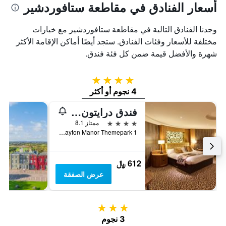
أسعار الفنادق في مقاطعة ستافوردشير
وجدنا الفنادق التالية في مقاطعة ستافوردشير مع خيارات
مختلفة للأسعار وفئات الفنادق. ستجد أيضًا أماكن الإقامة الأكثر
شهرة والأفضل قيمة ضمن كل فئة فندق.
4 نجوم
4 نجوم أو أكثر
فندق درايتون مانور
4 نجوم
ممتاز 8.1
Drayton Manor Themepark 1, تامورث, المملكة المتحدة
612 ﷼
عرض الصفقة
3 نجوم
3 نجوم