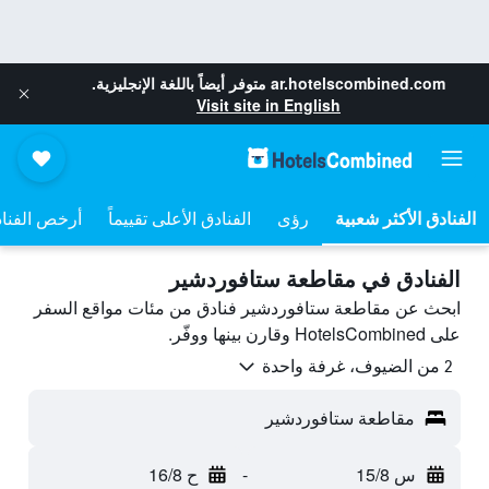
ar.hotelscombined.com
متوفر أيضاً باللغة الإنجليزية.
Visit site in English
رؤى
الفنادق الأعلى تقييماً
أرخص الفنا
الفنادق في مقاطعة ستافوردشير
ابحث عن مقاطعة ستافوردشير فنادق من مئات مواقع السفر
على HotelsCombined وقارن بينها ووفّر.
2 من الضيوف، غرفة واحدة
مقاطعة ستافوردشير
س 15/8
-
ح 16/8