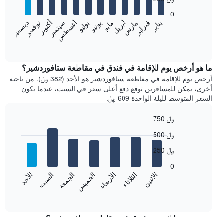
12
bars.
0
فبراير
مايو
أغسطس
نوفمبر
يناير
أبريل
يوليو
أكتوبر
مارس
يونيو
سبتمبر
ديسمبر
يعرض
المخطط
End
of
التالي
interactive
متوسط
chart
سعر
ما هو أرخص يوم للإقامة في فندق في مقاطعة ستافوردشير؟
غرفة
أرخص يوم للإقامة في مقاطعة ستافوردشير هو الأحد (382 ﷼). من ناحية
كل
أخرى، يمكن للمسافرين توقع دفع أعلى سعر في السبت، عندما يكون
شهر
السعر المتوسط لليلة الواحدة 609 ﷼.
يتضمن
المخطط
750 ﷼
1
Bar
محور
Chart
500 ﷼
graphic.
chart
X
with
الذي
250 ﷼
7
يعرض
bars.
0
الشهور.
الاثنين
الثلاثاء
الأربعاء
الخميس
الجمعة
السبت
الأحد
يتضمن
يعرض
المخطط
المخطط
End
التالي
of
التالي
interactive
1
متوسط
chart
محور
سعر