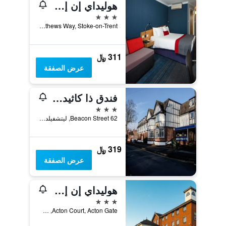
هوليداي إن إكسبرس سشوتكيه أون ترينت باي آيتش جي
3 نجوم
Sir Stanley Matthews Way, Stoke-on-Trent, المملكة المتحدة
311 ﷼
عرض الصفقة
فندق ذا كاثيدرال
3 نجوم
62 Beacon Street, ليتشفيلد, المملكة المتحدة
319 ﷼
عرض الصفقة
هوليداي إن إكسبرس تآ فر هرتايماي آيتش جي
3 نجوم
Acton Court, Acton Gate, ستافورد, المملكة المتحدة