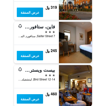
319 ﷼
عرض الصفقة
فاين، ستافورد من مارستونز إنز
3 نجوم
7 Salter Street, ستافورد, المملكة المتحدة
245 ﷼
عرض الصفقة
بيست ويسترن ليتشفيلد سيتي سنتر ذا جورج هوتل
3 نجوم
12-14 Bird Street, ليتشفيلد, المملكة المتحدة
460 ﷼
عرض الصفقة