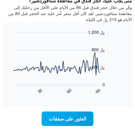
متى يجب عليك حجز فندق في مقاطعة ستافوردشير؟
Y
غرفة
وفّر من خلال حجز فندق قبل 86 من الأيام على الأقل من رحلتك إلى
الذي
كل
مقاطعة ستافوردشير. لقد كان أقل سعر عُثر عليه عند الحجز قبل 86 من
يعرض
يوم
الأيام هو 215 ﷼ في الليلة.
متوسط
في
سعر
الأسبوع
1,200 ﷼
غرفة
يتضمن
Line
المخطط
Chart
graphic.
chart
1
with
800 ﷼
محور
90
X
data
الذي
points.
400 ﷼
يعرض
أيام
يعرض
الأسبوع.
المخطط
0
يتضمن
التالي
60
90
30
المخطط
كيفية
End
of
التالي
تغير
interactive
1
سعر
chart
محور
غرفة
Y
عند
العثور على صفقات
الذي
اقتراب
يعرض
تاريخ
متوسط
الإقامة