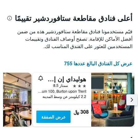
سعر
يتضمن
غرفة
المخطط
1
أعلى فنادق مقاطعة ستافوردشير تقييمًا
محور
X
قيّم مستخدمونا فنادق مقاطعة ستافوردشير هذه من ضمن
الذي
يعرض
أفضل الأماكن للإقامة. تصفح أوصاف الفنادق وتقييمات
عدد
المستخدمين للعثور على الفندق المناسب لك.
الأيام
قبل
الإقامة
عرض كل الفنادق البالغ عددها 755
يتضمن
المخطط
هوليداي إن إكسبرس بيروتنون ايو وس، تاواتايبيٓي ايتش جي
التالي
1
3 نجوم
ممتاز 8.5
محور
2nd Avenue Centrum 100, Burton upon Trent, المملكة المتحدة
Y
2.2 كيلومتر عن وسط المدينة
الذي
يعرض
308 ﷼
متوسط
عرض الصفقة
سعر
غرفة