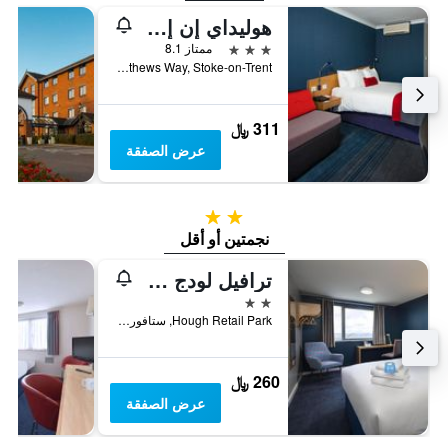
هوليداي إن إكسبرس سشوتكيه أون ترينت باي آيتش جي
3 نجوم
ممتاز 8.1
Sir Stanley Matthews Way, Stoke-on-Trent, المملكة المتحدة
311 ﷼
عرض الصفقة
2 نجمتين
نجمتين أو أقل
ترافيل لودج ستافورد سنترال
2 نجمتين
Hough Retail Park, ستافورد, المملكة المتحدة
260 ﷼
عرض الصفقة