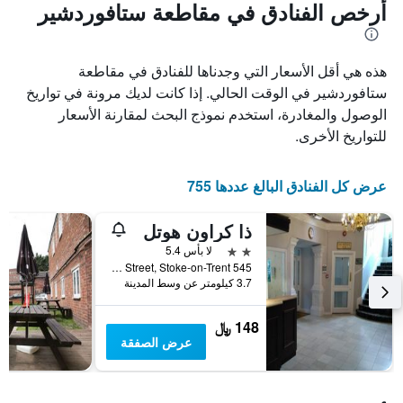
أرخص الفنادق في مقاطعة ستافوردشير
هذه هي أقل الأسعار التي وجدناها للفنادق في مقاطعة
ستافوردشير في الوقت الحالي. إذا كانت لديك مرونة في تواريخ
الوصول والمغادرة، استخدم نموذج البحث لمقارنة الأسعار
للتواريخ الأخرى.
عرض كل الفنادق البالغ عددها 755
ذا كراون هوتل
2 نجمتين
لا بأس 5.4
545 King Street, Stoke-on-Trent, المملكة المتحدة
3.7 كيلومتر عن وسط المدينة
148 ﷼
عرض الصفقة