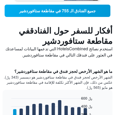
جميع الفنادق الـ 755 في مقاطعة ستافوردشير
أفكار للسفر حول الفنادقفي
مقاطعة ستافوردشير
استخدم نصائح HotelsCombined التي تدعمها البيانات لمساعدتك
في العثور على فندقك التالي في مقاطعة ستافوردشير.
ما هو الشهر الأرخص لحجز فندق في مقاطعة ستافوردشير؟
الشهر الأرخص لحجز فندق في مقاطعة ستافوردشير هو ديسمبر (343 ﷼).
عكس من ذلك، فإن الشهر الأكثر تكلفة للإقامة في مقاطعة ستافوردشير
هو مايو (565 ﷼).
600 ﷼
Bar
Chart
400 ﷼
graphic.
chart
with
200 ﷼