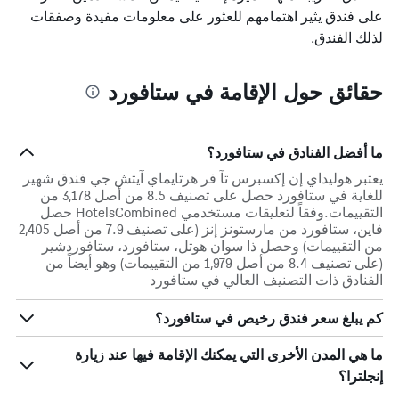
على فندق يثير اهتمامهم للعثور على معلومات مفيدة وصفقات
لذلك الفندق.
حقائق حول الإقامة في ستافورد
ما أفضل الفنادق في ستافورد؟
يعتبر هوليداي إن إكسبرس تآ فر هرتايماي آيتش جي فندق شهير
للغاية في ستافورد حصل على تصنيف 8.5 من أصل 3,178 من
التقييمات.وفقاً لتعليقات مستخدمي HotelsCombined حصل
فاين، ستافورد من مارستونز إنز (على تصنيف 7.9 من أصل 2,405
من التقييمات) وحصل ذا سوان هوتل، ستافورد، ستافوردشير
(على تصنيف 8.4 من أصل 1,979 من التقييمات) وهو أيضاً من
الفنادق ذات التصنيف العالي في ستافورد
كم يبلغ سعر فندق رخيص في ستافورد؟
ما هي المدن الأخرى التي يمكنك الإقامة فيها عند زيارة
إنجلترا؟