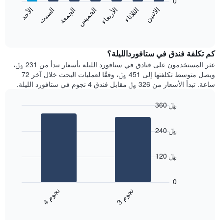
0
الشهور.
الاثنين
الثلاثاء
الأربعاء
الخميس
الجمعة
السبت
الأحد
يتضمن
يعرض
المخطط
المخطط
End
التالي
of
التالي
interactive
1
متوسط
chart
محور
سعر
كم تكلفة فندق في ستافوردالليلة؟
Y
غرفة
عثر المستخدمون على فنادق في ستافورد الليلة بأسعار تبدأ من 231 ﷼،
الذي
كل
ويصل متوسط تكلفتها إلى 451 ﷼، وفقًا لعمليات البحث خلال آخر 72
يعرض
يوم
ساعة. تبدأ الأسعار من 326 ﷼ مقابل فندق 4 نجوم في ستافورد الليلة.
متوسط
في
سعر
الأسبوع
360 ﷼
غرفة
يتضمن
Bar
المخطط
Chart
graphic.
chart
1
240 ﷼
with
محور
2
X
bars.
الذي
120 ﷼
يعرض
يعرض
أيام
المخطط
0
الأسبوع.
التالي
ن
م
ن
م
يتضمن
متوسط
3
ج
و
4
ج
و
المخطط
End
سعر
of
التالي
الغرفة
interactive
1