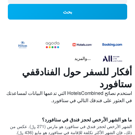
بحث
...والمزيد
أفكار للسفر حول الفنادقفي
ستافورد
استخدم نصائح HotelsCombined التي تدعمها البيانات لمساعدتك
في العثور على فندقك التالي في ستافورد.
ما هو الشهر الأرخص لحجز فندق في ستافورد؟
الشهر الأرخص لحجز فندق في ستافورد هو مارس (271 ﷼). عكس من
ذلك، فإن الشهر الأكثر تكلفة للإقامة في ستافورد هو مايو (436 ﷼).