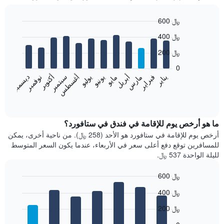
600 ﷼
Bar
Chart
400 ﷼
graphic.
chart
with
200 ﷼
12
bars.
0
فبراير
مايو
أغسطس
نوفمبر
يناير
أبريل
يوليو
أكتوبر
مارس
يونيو
سبتمبر
ديسمبر
يعرض
المخطط
End
of
التالي
interactive
متوسط
chart
سعر
ما هو أرخص يوم للإقامة في فندق في ستافورد؟
غرفة
أرخص يوم للإقامة في ستافورد هو الأحد (258 ﷼). من ناحية أخرى، يمكن
كل
للمسافرين توقع دفع أعلى سعر في الأربعاء، عندما يكون السعر المتوسط
شهر
لليلة الواحدة 537 ﷼.
يتضمن
المخطط
600 ﷼
1
Bar
محور
Chart
400 ﷼
graphic.
chart
X
with
الذي
200 ﷼
7
يعرض
bars.