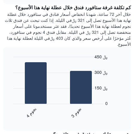
هذه
chart
محور
كم تكلفة غرفة ستافورد فندق خلال عطلة نهاية هذا الأسبوع؟
الليلة
Y
الذي
خلال آخر 72 ساعة، شهدنا انخفاض أسعار فنادق في ستافورد خلال عطلة
الذي
عُثر
نهاية هذا الأسبوع تصل إلى 321 ﷼في الليلة. إذا كنت تبحث عن فندق ثلاث
يعرض
عليه
نجوم لعطلة نهاية هذا الأسبوع تحديدًا، فقد عثر مستخدمونا على أسعار
متوسط
خلال
منخفضة تصل إلى 321 ﷼ في الليلة. مقابل فندق 4 نجوم في ستافورد،
سعر
آخر
عُثر مؤخرًا على أرخص سعر والذي كان 403 ﷼في الليلة لعطلة نهاية هذا
غرفة
3
الأسبوع.
أيام
مع
450 ﷼
التصنيف
Bar
حسب
Chart
graphic.
chart
النجوم
300 ﷼
with
يتضمن
2
المخطط
bars.
1
150 ﷼
محور
يعرض
X
المخطط
0
التي
التالي
ن
م
ن
م
تعرض
متوسط
3
ج
و
4
ج
و
فئات
End
سعر
of
الفنادق
الغرفة
interactive
بالنجوم.
خلال
chart
يتضمن