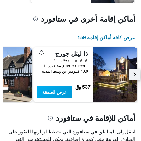
أماكن إقامة أخرى في ستافورد
عرض كافة أماكن إقامة 159
ذا ليتل جورج
3 نجوم
ممتاز 9.0
1 Castle Street, ستافورد, المملكة المتحدة
10.9 كيلومتر عن وسط المدينة
537 ﷼
عرض الصفقة
أماكن للإقامة في ستافورد
انتقل إلى المناطق في ستافورد التي تخطط لزيارتها للعثور على
الفنادق القريبة منها. كميزة إضافية، يمكن للمستخدمين النقر