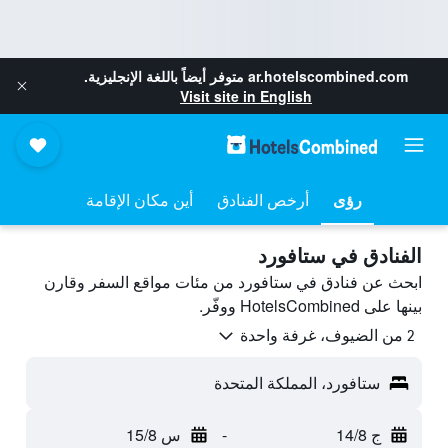
ar.hotelscombined.com
متوفر أيضاً باللغة الإنجليزية.
Visit site in English
رؤى
أرخص الفنادق
أين مكان الإقامة
الفنادق في ستافورد
ابحث عن فنادق في ستافورد من مئات مواقع السفر وقارن
بينها على HotelsCombined ووفّر.
2 من الضيوف، غرفة واحدة
ستافورد، المملكة المتحدة
ج 14/8
-
س 15/8