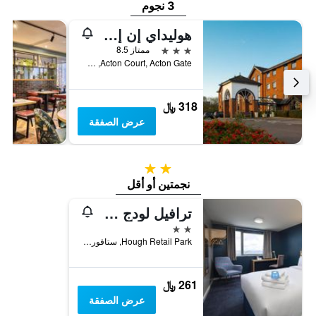
3 نجوم
هوليداي إن إكسبرس تآ فر هرتايماي آيتش جي
3 نجوم
ممتاز 8.5
Acton Court, Acton Gate, ستافورد, المملكة المتحدة
318 ﷼
عرض الصفقة
2 نجمتين
نجمتين أو أقل
ترافيل لودج ستافورد سنترال
2 نجمتين
Hough Retail Park, ستافورد, المملكة المتحدة
261 ﷼
عرض الصفقة