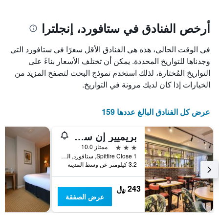
يتضمن
بالنجوم.
يتضمن
المخطط
1
المخطط
أرخص الفنادق في ستافورد، إنجلترا
1
محور
X
محور
في الوقت الحالي، هذه هي الفنادق الأقل سعرًا في ستافورد التي
Y
الذي
الذي
يعرض
وجدناها للتواريخ المحددة. يمكن أن تختلف الأسعار بناءً على
عدد
يعرض
التواريخ المُختارة، لذلك استخدم نموذج البحث لتصفح المزيد من
الأيام
متوسط
الخيارات إذا كان لديك مرونة في التواريخ.
قبل
سعر
غرفة
الإقامة
في
يتضمن
عرض كل الفنادق البالغ عددها 159
عطلة
المخطط
نهاية
التالي
بريميير إن ستافورد نورث - سبيتفير
1
هذا
محور
الأسبوع
3 نجوم
ممتاز 10.0
Y
خلال
1 Spitfire Close, ستافورد, المملكة المتحدة
آخر
الذي
3.2 كيلومتر عن وسط المدينة
3
يعرض
أيام
متوسط
243 ﷼
سعر
عرض الصفقة
غرفة