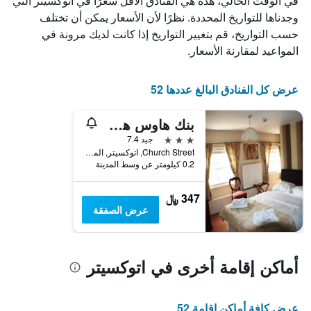
في الوقت الحالي، هذه هي الفنادق الأقل سعرًا في اتوكسيتر التي
X
الذي
وجدناها للتواريخ المحددة. نظرًا لأن الأسعار يمكن أن تختلف
يعرض
حسب التواريخ، قم بتغيير التواريخ إذا كانت لديك مرونة في
أيام
المواعيد لمقارنة الأسعار.
الأسبوع.
يتضمن
المخطط
عرض كل الفنادق البالغ عددها 52
التالي
1
بنك هاوس هوتل
محور
Y
3 نجوم
جيد 7.4
الذي
Church Street, اتوكسيتر, المملكة المتحدة
يعرض
0.2 كيلومتر عن وسط المدينة
متوسط
سعر
347 ﷼
غرفة
عرض الصفقة
أماكن إقامة أخرى في اتوكسيتر
عرض كافة أماكن إقامة 52