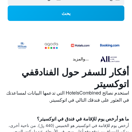
بحث
...والمزيد
أفكار للسفر حول الفنادقفي
اتوكسيتر
استخدم نصائح HotelsCombined التي تدعمها البيانات لمساعدتك
في العثور على فندقك التالي في اتوكسيتر.
ما هو أرخص يوم للإقامة في فندق في اتوكسيتر؟
أرخص يوم للإقامة في اتوكسيتر هو الخميس (440 ﷼). من ناحية أخرى،
يمكن للمسافرين توقع دفع أعلى سعر في الأربعاء، عندما يكون السعر