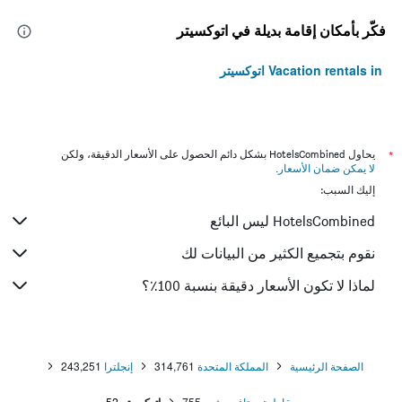
فكّر بأمكان إقامة بديلة في اتوكسيتر
Vacation rentals in اتوكسيتر
*
يحاول HotelsCombined بشكل دائم الحصول على الأسعار الدقيقة، ولكن
لا يمكن ضمان الأسعار
.
إليك السبب:
HotelsCombined ليس البائع
نقوم بتجميع الكثير من البيانات لك
لماذا لا تكون الأسعار دقيقة بنسبة 100٪؟
الصفحة الرئيسية
المملكة المتحدة
314,761
إنجلترا
243,251
مقاطعة ستافوردشير
755
52