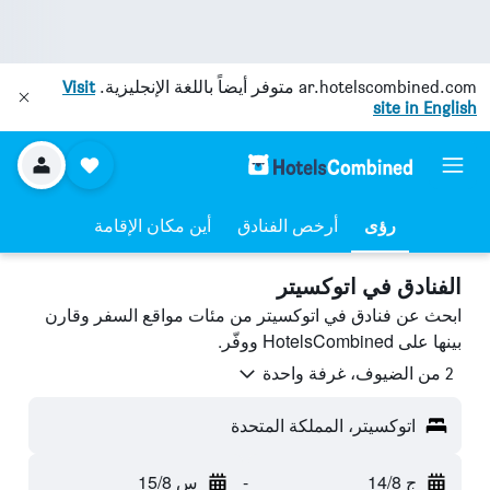
ar.hotelscombined.com
متوفر أيضاً باللغة الإنجليزية.
Visit
site in English
رؤى
أرخص الفنادق
أين مكان الإقامة
الفنادق في اتوكسيتر
ابحث عن فنادق في اتوكسيتر من مئات مواقع السفر وقارن
بينها على HotelsCombined ووفّر.
2 من الضيوف، غرفة واحدة
اتوكسيتر، المملكة المتحدة
ج 14/8
-
س 15/8