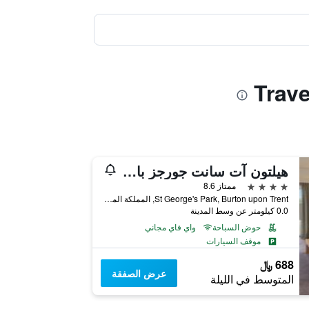
هيلتون آت سانت جورجز بارك، بورتون أبون ترينت
4 نجوم
ممتاز 8.6
St George's Park, Burton upon Trent, المملكة المتحدة
0.0 كيلومتر عن وسط المدينة
حوض السباحة
واي فاي مجاني
موقف السيارات
688 ﷼
عرض الصفقة
المتوسط في الليلة