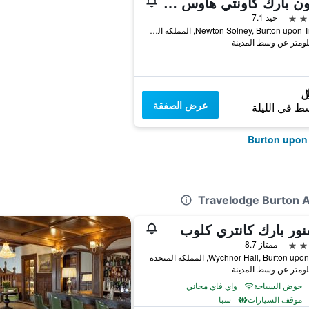
نيوتون بارك كاونتي هاوس هوتل
جيد 7.1
1 Newton Solney, Burton upon Trent, المملكة المتحدة
عرض الصفقة
ط في الليلة
ور بارك كانتري كلوب
ممتاز 8.7
Wychnor Hall, Burton u, المملكة المتحدة
حوض السباحة
واي فاي مجاني
موقف السيارات
سبا