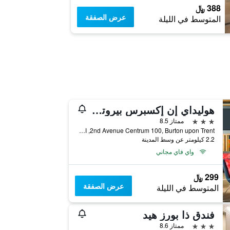
388 ﷼
عرض الصفقة
المتوسط في الليلة
هوليداي إن إكسبرس بيروتنون ايو وس، تاواتايبيٓي ايتش جي
3 نجوم
ممتاز 8.5
2nd Avenue Centrum 100, Burton upon Trent, المملكة المتحدة
2.2 كيلومتر عن وسط المدينة
واي فاي مجاني
299 ﷼
عرض الصفقة
المتوسط في الليلة
فندق ذا بورز هيد
3 نجوم
ممتاز 8.6