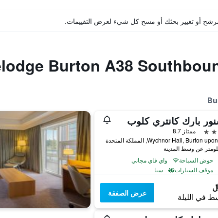
ة مرشح أو تغيير بحثك أو مسح كل شيء لعرض التقييمات.
ور بارك كانتري كلوب
ممتاز 8.7
Wychnor Hall, Burton u, المملكة المتحدة
حوض السباحة
واي فاي مجاني
موقف السيارات
سبا
عرض الصفقة
ط في الليلة