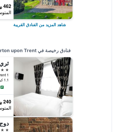
462 ﷼
المتوس
شاهد المزيد من الفنادق القريبة
فنادق رخيصة في Burton upon Trent
ثري 
3 نجوم
1 Bridge St, Burton upon Trent, المملكة المتحدة
1.1 كيلومتر عن وسط المدينة
240 ﷼
المتوس
3 نجوم