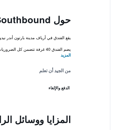
حول Travelodge Burton A38 Southbound
يقع الفندق في أرياف مدينة بارتون أندر ن
يضم الفندق 40 غرفة تتضمن كل الضروريات لضمان إقامة مريحة. ب...
المزيد
من الجيد أن تعلم
الدفع والإلغاء
المزايا ووسائل الراحة في n A38 Southbound