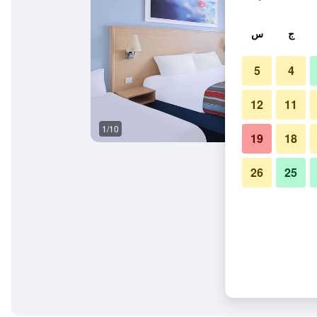
ج
س
5
4
12
11
1/10
غرفة نوم
19
18
26
25