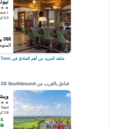
4 نجوم
0.0 كيلومتر عن وسط المدينة
388 ﷼
المتوس
شاهد المزيد من أهم الفنادق في Burton upon Trent
فنادق بالقرب من Travelodge Burton A38 Southbound
ويشن
4 نجوم
pon Trent
3.9 كيلومتر عن وسط المدينة