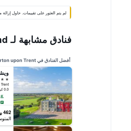
لم يتم العثور على تقييمات. حاول إزال
فنادق مشابهة لـ Travelodge Burton A38 Southbound
أفضل الفنادق في Burton upon Trent
ويشن
4 نجوم
pon Trent
0.0 كيلومتر عن وسط المدينة
462 ﷼
المتوس