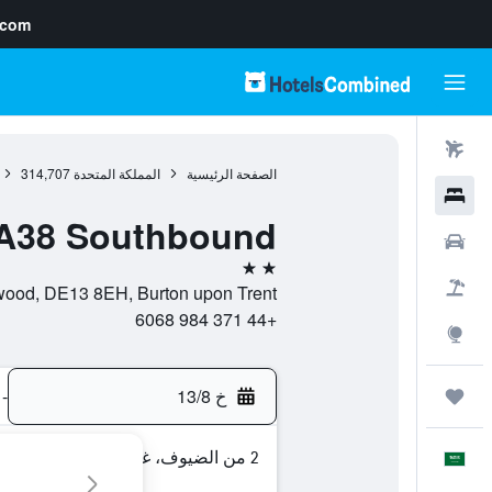
.com
رحلات طيران
الصفحة الرئيسية
المملكة المتحدة
314,707
فنادق
 A38 Southbound
سيارات
2 نجمتين
حزم العروض
-Under-Needwood, DE13 8EH, Burton upon Trent
+44 371 984 6068
استكشاف
خ 13/8
-
رحلات
2 من الضيوف، غرفة واحدة
العَرَبِيَّة