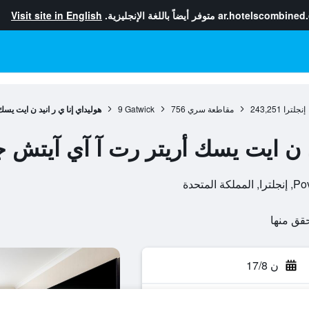
ar.hotelscombined
متوفر أيضاً باللغة الإنجليزية.
Visit site in English
إنجلترا
243,251
مقاطعة سري
756
Gatwick
9
هوليداي إنا ي ر انيد ن ايت يس
يد ن ايت يسك أريتر رت آ آي آيتش 
متحدة
ن 17/8