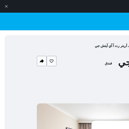
ك أريتر رت آ آي آيتش جي
جي
فندق