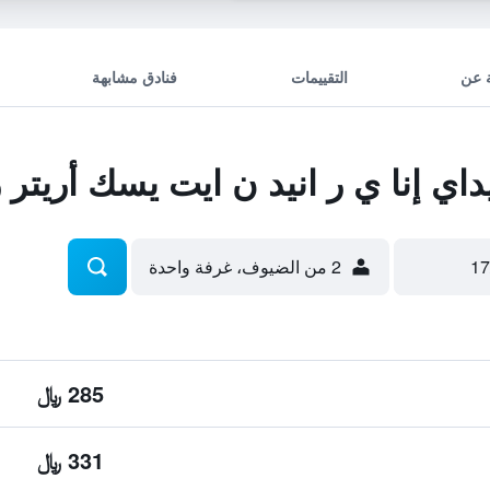
 عن
التقييمات
فنادق مشابهة
ي إنا ي ر انيد ن ايت يسك أريتر
2 من الضيوف، غرفة واحدة
285 ﷼
331 ﷼