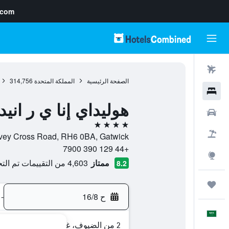
.com
رحلات طيران
الصفحة الرئيسية
المملكة المتحدة
314,756
فنادق
هوليداي إنا ي ر ان
سيارات
4 نجوم
حزم العروض
Povey Cross Road, RH6 0BA, Gatwick, إنجلترا, المملكة ال
+44 129 390 7900
استكشاف
ممتاز
4,603 من التقييمات تم التحقق منها
8.2
رحلات
ح 16/8
-
العَرَبِيَّة
2 من الضيوف، غرفة واحدة