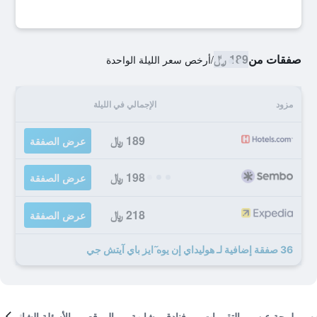
صفقات من
189 ﷼
/
أرخص سعر الليلة الواحدة
مزود
الإجمالي في الليلة
189 ﷼
عرض الصفقة
198 ﷼
عرض الصفقة
218 ﷼
عرض الصفقة
36 صفقة إضافية لـ هوليداي إن يوه ٓايز باي آيتش جي
لمحة عن
التقييمات
فنادق مشابهة
الموقع
الأسئلة الشائعة