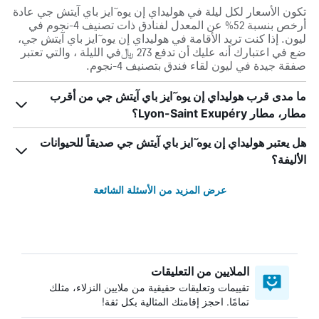
تكون الأسعار لكل ليلة في هوليداي إن يوه ٓايز باي آيتش جي عادة
أرخص بنسبة 52% عن المعدل لفنادق ذات تصنيف 4-نجوم في
ليون. إذا كنت تريد الأقامة في هوليداي إن يوه ٓايز باي آيتش جي،
ضع في اعتبارك أنه عليك أن تدفع 273 ﷼في الليلة ، والتي تعتبر
صفقة جيدة في ليون لقاء فندق بتصنيف 4-نجوم.
ما مدى قرب هوليداي إن يوه ٓايز باي آيتش جي من أقرب
مطار، مطار Lyon-Saint Exupéry؟
هل يعتبر هوليداي إن يوه ٓايز باي آيتش جي صديقاً للحيوانات
الأليفة؟
عرض المزيد من الأسئلة الشائعة
الملايين من التعليقات
تقييمات وتعليقات حقيقية من ملايين النزلاء، مثلك
تمامًا. احجز إقامتك المثالية بكل ثقة!