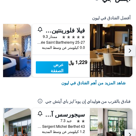
أفضل الفنادق في ليون
فيلا فلورينتين، إيه بيوفالون هوتل آند سبا
5 نجوم
ممتاز 9.3
25-27 Montée Saint Barthelemy, ليون, Lyon Metropolis, فرنسا
0.0 كيلومتر عن وسط المدينة
1,229 ﷼
عرض
الصفقة
شاهد المزيد من أهم الفنادق في ليون
فنادق بالقرب من هوليداي إن يوه ٓايز باي آيتش جي
سيجورسس آند أفيرز ليون بارك لين
2 نجمتين
جيد 7.3
43 Rue Du Sergent Michel Berthet, ليون, Lyon Metropolis, فرنسا
1.2 كيلومتر عن وسط المدينة