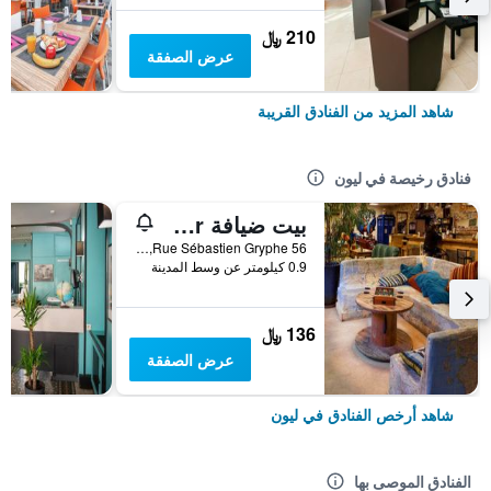
210 ﷼
عرض الصفقة
شاهد المزيد من الفنادق القريبة
فنادق رخيصة في ليون
بيت ضيافة Le Flâneur
56 Rue Sébastien Gryphe, ليون, Lyon Metropolis, فرنسا
0.9 كيلومتر عن وسط المدينة
136 ﷼
عرض الصفقة
شاهد أرخص الفنادق في ليون
الفنادق الموصى بها