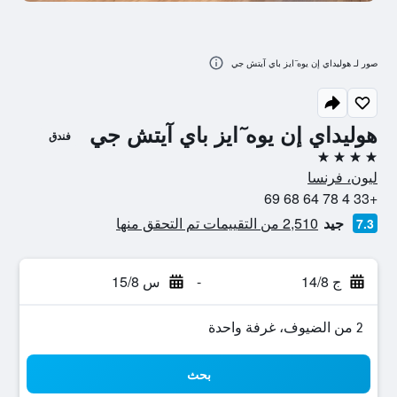
صور لـ هوليداي إن يوه ٓايز باي آيتش جي
هوليداي إن يوه ٓايز باي آيتش جي
فندق
4 نجوم
ليون، فرنسا
+33 4 78 64 68 69
جيد
2,510 من التقييمات تم التحقق منها
7.3
ج 14/8
-
س 15/8
2 من الضيوف، غرفة واحدة
بحث