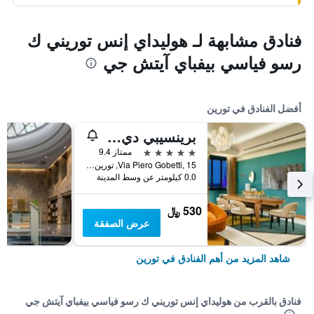
فنادق مشابهة لـ هوليداي إنس توريني ك
رسو فياسي بيفباي آيتش جي
أفضل الفنادق في تورين
برينسيبي دي بيمونت || إون إ ٕإبيرينز | بريفيريد هوتلز آند ريزورتس
5 نجوم
ممتاز 9.4
Via Piero Gobetti, 15, تورين, مقاطعة تورينو, إيطاليا
0.0 كيلومتر عن وسط المدينة
530 ﷼
عرض الصفقة
شاهد المزيد من أهم الفنادق في تورين
فنادق بالقرب من هوليداي إنس توريني ك رسو فياسي بيفباي آيتش جي