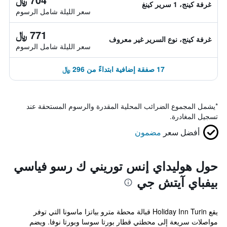
غرفة كينج، 1 سرير كينغ
سعر الليلة شامل الرسوم
771 ﷼
غرفة كينج، نوع السرير غير معروف
سعر الليلة شامل الرسوم
17 صفقة إضافية ابتداءً من 296 ﷼
*
يشمل المجموع الضرائب المحلية المقدرة والرسوم المستحقة عند
تسجيل المغادرة.
أفضل سعر
مضمون
حول هوليداي إنس توريني ك رسو فياسي
بيفباي آيتش جي
يقع Holiday Inn Turin قبالة محطة مترو بياتزا ماسونا التي توفر
مواصلات سريعة إلى محطتي قطار بورتا سوسا وبورتا نوفا. ويضم