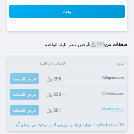
بحث
صفقات من
296 ﷼
/
أرخص سعر الليلة الواحدة
مزود
الإجمالي في الليلة
296 ﷼
عرض الصفقة
333 ﷼
عرض الصفقة
381 ﷼
عرض الصفقة
19 صفقة إضافية لـ هوليداي إنس توريني ك رسو فياسي بيفباي آيتش جي