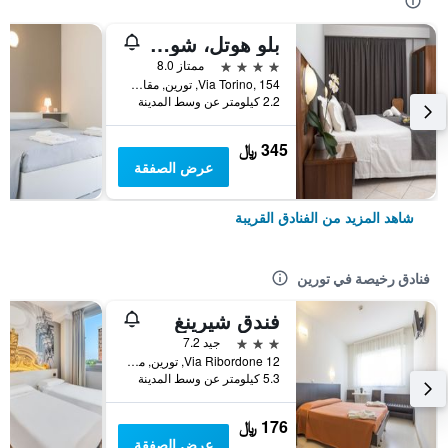
بلو هوتل، شور هوتل كوليكشن باي بست ويسترن
4 نجوم
ممتاز 8.0
Via Torino, 154, تورين, مقاطعة تورينو, إيطاليا
2.2 كيلومتر عن وسط المدينة
345 ﷼
عرض الصفقة
شاهد المزيد من الفنادق القريبة
فنادق رخيصة في تورين
فندق شيرينغ
3 نجوم
جيد 7.2
Via Ribordone 12, تورين, مقاطعة تورينو, إيطاليا
5.3 كيلومتر عن وسط المدينة
176 ﷼
عرض الصفقة