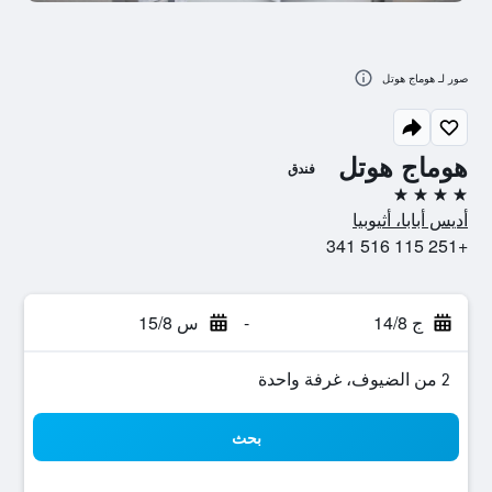
صور لـ هوماج هوتل
هوماج هوتل
فندق
4 نجوم
أديس أبابا، أثيوبيا
+251 115 516 341
ج 14/8
-
س 15/8
2 من الضيوف، غرفة واحدة
بحث