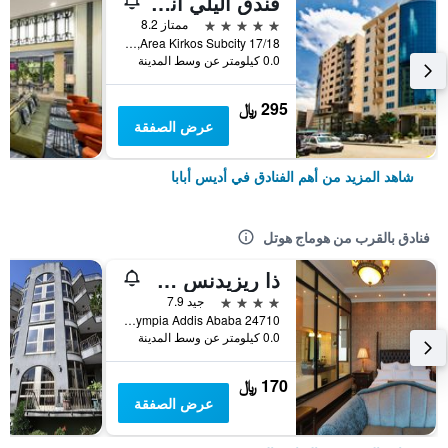
فندق اليلي انترناشيونال
5 نجوم
ممتاز 8.2
Area Kirkos Subcity 17/18, أديس أبابا, أثيوبيا
0.0 كيلومتر عن وسط المدينة
295 ﷼
عرض الصفقة
شاهد المزيد من أهم الفنادق في أديس أبابا
فنادق بالقرب من هوماج هوتل
ذا ريزيدنس سويت هوتل
4 نجوم
جيد 7.9
24710 Africa Avenue, Bole - Olympia Addis Ababa, أديس أبابا, أثيوبيا
0.0 كيلومتر عن وسط المدينة
170 ﷼
عرض الصفقة