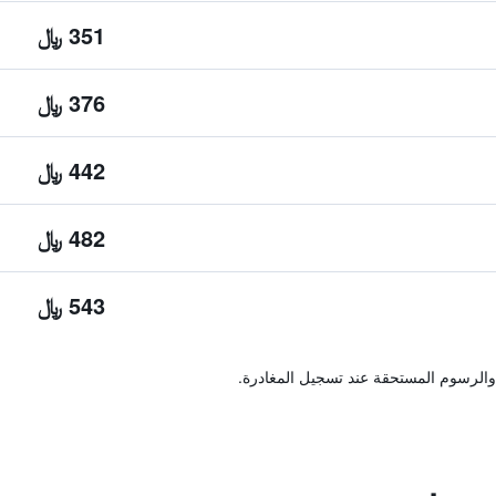
351 ﷼
376 ﷼
442 ﷼
482 ﷼
543 ﷼
والرسوم المستحقة عند تسجيل المغادرة.