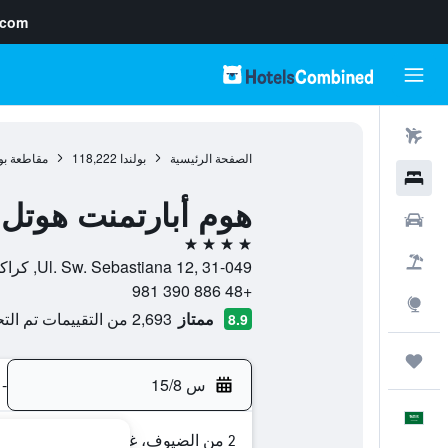
.com
رحلات طيران
الصفحة الرئيسية
بولندا
118,222
مقاطعة بو
فنادق
هوم أبارتمنت هوتل
سيارات
4 نجوم
حزم العروض
Ul. Sw. Sebastiana 12, 31-049, كراكوف, مقاطعة بولندا الصغرى, بولندا
+48 886 390 981
استكشاف
ممتاز
2,693 من التقييمات تم التحقق منها
8.9
رحلات
س 15/8
-
العَرَبِيَّة
2 من الضيوف، غرفة واحدة