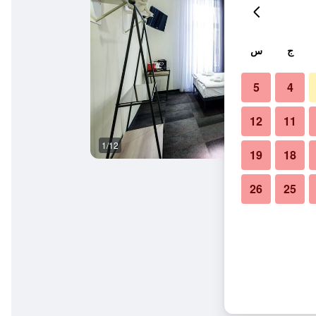
ج
س
5
4
12
11
1/12
غرفة نوم
19
18
26
25