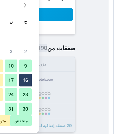
بح
ح
ن
190 ﷼
صفقات من
/
أرخص سعر اللي
3
2
مزود
الإجما
10
9
190
17
16
24
23
200
31
30
210
منخفض
متو
29 صفقة إضافية لـ هوم أبارتمنت هوتل