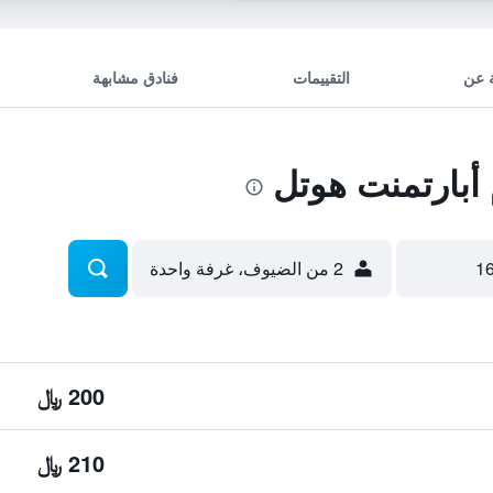
 عن
التقييمات
فنادق مشابهة
بارتمنت هوتل
2 من الضيوف، غرفة واحدة
200 ﷼
210 ﷼