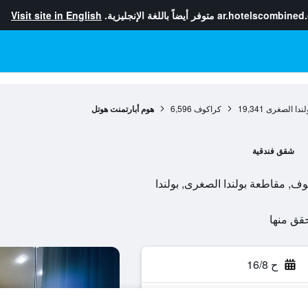
ar.hotelscombined
متوفر أيضاً باللغة الإنجليزية.
Visit site in English
لندا الصغرى
19,341
كراكوف
6,596
هوم أبارتمنت هوتل
شقق فندقية
ح 16/8