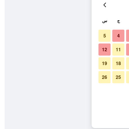
ج
س
5
4
12
11
19
18
26
25