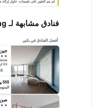
لم يتم العثور على تقييمات. حاول إزال
فنادق مشابهة لـ Home Inn Zuojiazhuang - Beijing
أفضل الفنادق في بكين
جين 
5 نجوم
 Avenue
0.0 كيلومتر عن وسط المدينة
555 ﷼
المتوس
5 نجوم