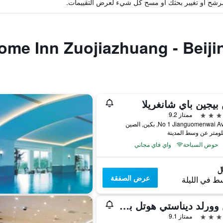
ة مرشح أو تغيير بحثك أو مسح كل شيء لعرض التقييمات.
بيجين باي شانغريلا
ممتاز 9.2
No 1 Jianguomenwai, بكين, الصين
حوض السباحة
واي فاي مجاني
عرض الصفقة
ط في الليلة
صن وورلد ديناستي هوتل بكين وانج فوجينج
ممتاز 9.1