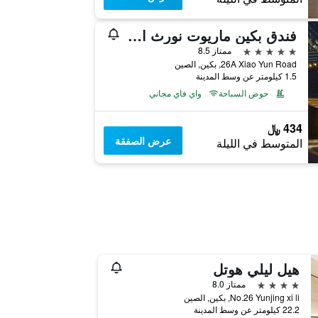
فندق بكين ماريوت نورث ايست
5 نجوم
ممتاز 8.5
26A Xiao Yun Road, بكين, الصين
1.5 كيلومتر عن وسط المدينة
حوض السباحة
واي فاي مجاني
434 ﷼
عرض الصفقة
المتوسط في الليلة
هيل ليلي هوتل
4 نجوم
ممتاز 8.0
No.26 Yunjing xi li, بكين, الصين
22.2 كيلومتر عن وسط المدينة