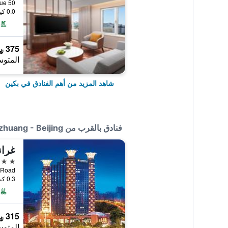
50 Wangfujing Avenue, بكين, الصين
0.0 كيلومتر عن وسط المدينة
375 ﷼
المتوس
شاهد المزيد من أهم الفنادق في بكين
فنادق بالقرب من Home Inn Zuojiazhuang - Beijing
غران
4 نجوم
ast Road
0.3 كيلومتر عن وسط المدينة
315 ﷼
المتوس