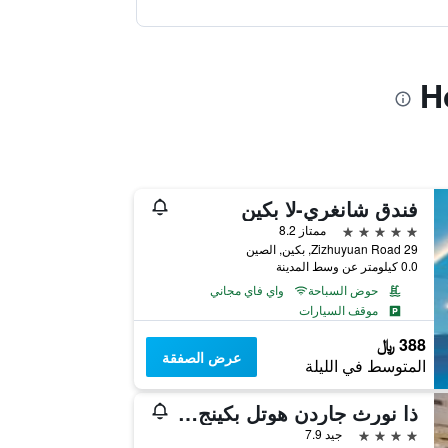
فندق شانغري-لا بكين
5 نجوم
ممتاز 8.2
29 Zizhuyuan Road, بكين, الصين
0.0 كيلومتر عن وسط المدينة
حوض السباحة
واي فاي مجاني
موقف السيارات
388 ﷼
عرض الصفقة
المتوسط في الليلة
ذا نورث جاردن هوتل بكينج وانج فو جينج
4 نجوم
جيد 7.9