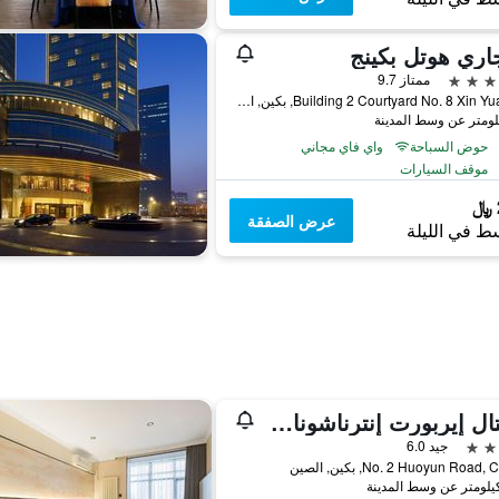
اري هوتل بكينج
ممتاز 9.7
Building 2 Courtyard No. 8 Xin Yuan Rd, بكين, الصين
حوض السباحة
واي فاي مجاني
موقف السيارات
عرض الصفقة
ط في الليلة
كابيتال إيربورت إنترناشونال هوتل
جيد 6.0
No. 2 Huoyun Road,, بكين, الصين