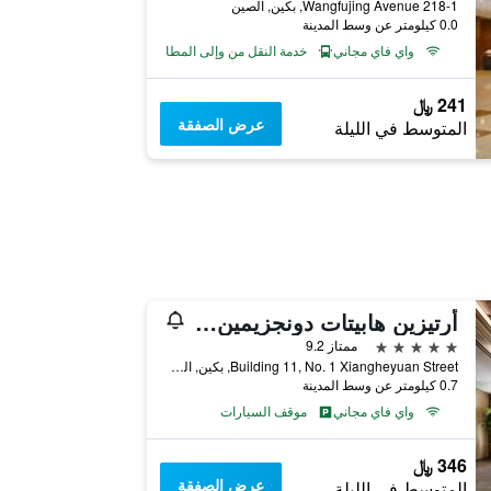
218-1 Wangfujing Avenue, بكين, الصين
0.0 كيلومتر عن وسط المدينة
واي فاي مجاني
خدمة النقل من وإلى المطار
241 ﷼
عرض الصفقة
المتوسط في الليلة
أرتيزين هابيتات دونجزيمين بيجين
5 نجوم
ممتاز 9.2
Building 11, No. 1 Xiangheyuan Street, بكين, الصين
0.7 كيلومتر عن وسط المدينة
واي فاي مجاني
موقف السيارات
346 ﷼
عرض الصفقة
المتوسط في الليلة