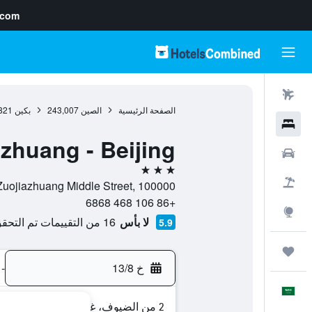
.com
رحلات طيران
الصفحة الرئيسية
الصين
243,007
بكين
821
فنادق
zhuang - Beijing
سيارات
3 نجوم
حزم العروض
No.4 Zuojiazhuang Middle Street, 100000, بكين, مقاطعة بك
+86 106 468 6868
استكشاف
لا بأس
16 من التقييمات تم التحقق منها
5.9
رحلات
خ 13/8
-
العَرَبِيَّة
2 من الضيوف، غرفة واحدة