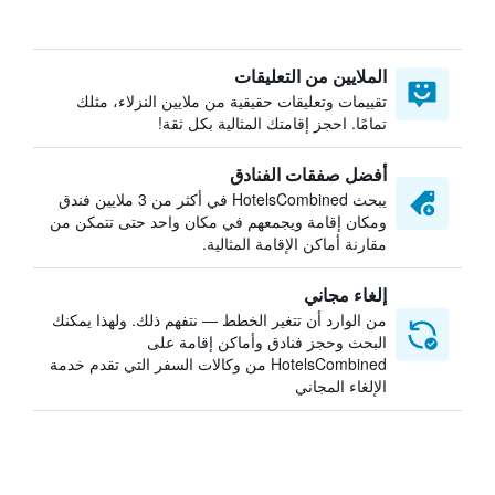
الملايين من التعليقات
تقييمات وتعليقات حقيقية من ملايين النزلاء، مثلك
تمامًا. احجز إقامتك المثالية بكل ثقة!
أفضل صفقات الفنادق
يبحث HotelsCombined في أكثر من 3 ملايين فندق
ومكان إقامة ويجمعهم في مكان واحد حتى تتمكن من
مقارنة أماكن الإقامة المثالية.
إلغاء مجاني
من الوارد أن تتغير الخطط — نتفهم ذلك. ولهذا يمكنك
البحث وحجز فنادق وأماكن إقامة على
HotelsCombined من وكالات السفر التي تقدم خدمة
الإلغاء المجاني