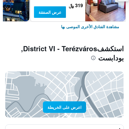
319 ﷼
عرض الصفقة
مشاهدة الفنادق الأخرى الموصى بها
استكشفDistrict VI - Terézváros,
بودابست
اعرض على الخريطة