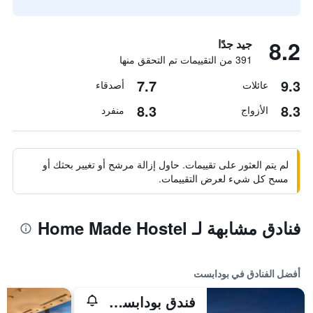
8.2
جيد جدًا
391 من التقييمات تم التحقق منها
7.7
9.3
عائلات
أصدقاء
8.3
8.3
الأزواج
منفرد
لم يتم العثور على تقييمات. حاول إزالة مرشح أو تغيير بحثك أو
مسح كل شيء لعرض التقييمات.
فنادق مشابهة لـ Home Made Hostel
أفضل الفنادق في بودابست
فندق بودابست ماريوت