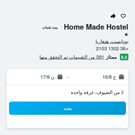
Home Made Hostel
بيت شباب
نجمة واحدة
بودابست، هنغاريا
+36 1302 2103
ممتاز
391 من التقييمات تم التحقق منها
8.2
ح 16/8
-
ن 17/8
2 من الضيوف، غرفة واحدة
بحث