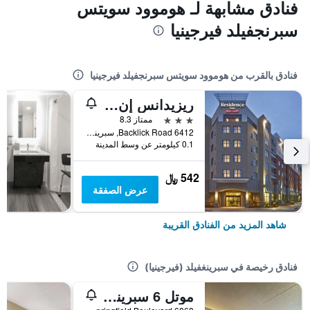
فنادق مشابهة لـ هوموود سويتس
سبرنجفيلد فيرجينيا
فنادق بالقرب من هوموود سويتس سبرنجفيلد فيرجينيا
ريزيدانس إن باي ماريوت سبرينجفيلد أولد
3 نجوم
ممتاز 8.3
6412 Backlick Road, سبرينغفيلد (فيرجينيا), VA, الولايات المتحدة الأميريكية
0.1 كيلومتر عن وسط المدينة
542 ﷼
عرض الصفقة
شاهد المزيد من الفنادق القريبة
فنادق رخيصة في سبرينغفيلد (فيرجينيا)
موتل 6 سبرينجفيلد، افيفجاينيا- واشنطن دسساوث ويست