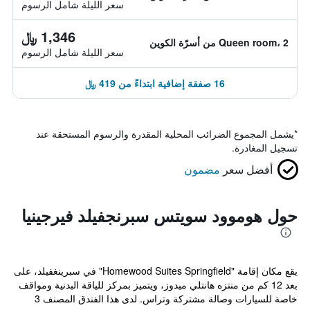
سعر الليلة شامل الرسوم
1,346 ﷼
Queen room، 2 من أسرّة الكوين
سعر الليلة شامل الرسوم
16 صفقة إضافية ابتداءً من 419 ﷼
*
يشمل المجموع الضرائب المحلية المقدرة والرسوم المستحقة عند
تسجيل المغادرة.
أفضل سعر
مضمون
حول هوموود سويتس سبرنجفيلد فيرجينيا
يقع مكان إقامة "Homewood Suites Springfield" في سبرينغفيلد، على
بعد 12 كم من منتزه هانتلي ميدوز، ويتميز بمركز للياقة البدنية ومواقف
خاصة للسيارات وصالة مشتركة وتراس. لدى هذا الفندق المصنف 3