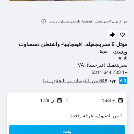
صور لـ موتل 6 سبرينجفيلد، افيفجاينيا- واشنطن دسساوث ويست
موتل 6 سبرينجفيلد، افيفجاينيا- واشنطن دسساوث
ويست
موتيل
2 نجمتين
سبرينغفيلد (فيرجينيا)، VA
+1 703 644 5311
جيد
648 من التقييمات تم التحقق منها
6.3
ح 16/8
-
ن 17/8
2 من الضيوف، غرفة واحدة
بحث