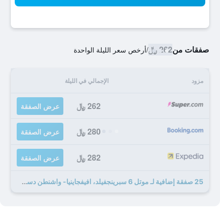
صفقات من
262 ﷼
/
أرخص سعر الليلة الواحدة
مزود
الإجمالي في الليلة
262 ﷼
عرض الصفقة
280 ﷼
عرض الصفقة
282 ﷼
عرض الصفقة
25 صفقة إضافية لـ موتل 6 سبرينجفيلد، افيفجاينيا- واشنطن دسساوث ويست