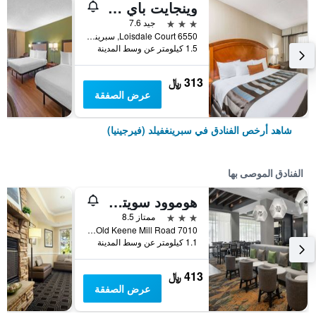
وينجايت باي ويندام سبرينجفيلد
3 نجوم
جيد 7.6
6550 Loisdale Court, سبرينغفيلد (فيرجينيا), VA, الولايات المتحدة الأميريكية
1.5 كيلومتر عن وسط المدينة
313 ﷼
عرض الصفقة
شاهد أرخص الفنادق في سبرينغفيلد (فيرجينيا)
الفنادق الموصى بها
هوموود سويتس سبرنجفيلد فيرجينيا
3 نجوم
ممتاز 8.5
7010 Old Keene Mill Road, سبرينغفيلد (فيرجينيا), VA, الولايات المتحدة الأميريكية
1.1 كيلومتر عن وسط المدينة
413 ﷼
عرض الصفقة