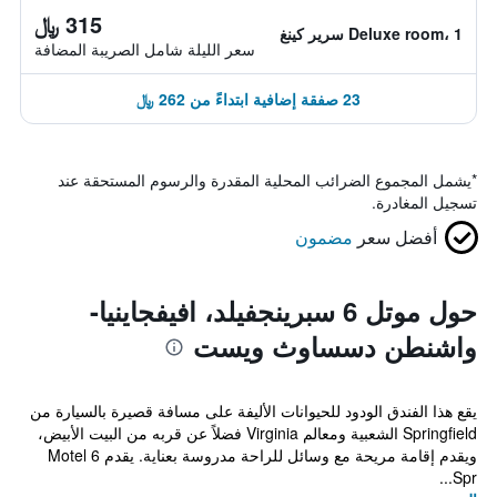
315 ﷼
Deluxe room، 1 سرير كينغ
سعر الليلة شامل الصريبة المضافة
23 صفقة إضافية ابتداءً من 262 ﷼
*
يشمل المجموع الضرائب المحلية المقدرة والرسوم المستحقة عند
تسجيل المغادرة.
أفضل سعر
مضمون
حول موتل 6 سبرينجفيلد، افيفجاينيا-
واشنطن دسساوث ويست
يقع هذا الفندق الودود للحيوانات الأليفة على مسافة قصيرة بالسيارة من
Springfield الشعبية ومعالم Virginia فضلاً عن قربه من البيت الأبيض،
ويقدم إقامة مريحة مع وسائل للراحة مدروسة بعناية. يقدم Motel 6
Spr...