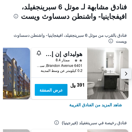
فنادق مشابهة لـ موتل 6 سبرينجفيلد،
افيفجاينيا- واشنطن دسساوث ويست
فنادق بالقرب من موتل 6 سبرينجفيلد، افيفجاينيا- واشنطن دسساوث
ويست
هوليداي إن إكسبرس واشنطن دي سلس يوت - سبرينجفيلد باي آيتش جي
2 نجمتين
ممتاز 8.4
6401 Brandon Avenue, سبرينغفيلد (فيرجينيا), VA, الولايات المتحدة الأميريكية
0.2 كيلومتر عن وسط المدينة
391 ﷼
عرض الصفقة
شاهد المزيد من الفنادق القريبة
فنادق رخيصة في سبرينغفيلد (فيرجينيا)