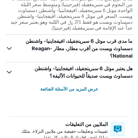
من النجوم في سبرينغفيلد (فيرجينيا) ومتوسط ​​سعر الليلة
الواحدة موتل 6 سبرينجفيلد، افيفجاينيا- واشنطن دسساوث
ويست. السعر في موتل 6 سبرينجفيلد، افيفجاينيا- واشنطن
دسساوث ويست هو فقط 271 ﷼ في الللية وهو يعتبر سعر جيد
جداً عند الإقامة في سبرينغفيلد (فيرجينيا).
ما مدى قرب موتل 6 سبرينجفيلد، افيفجاينيا- واشنطن
دسساوث ويست من أقرب مطار، مطار Reagan-
National؟
هل يعتبر موتل 6 سبرينجفيلد، افيفجاينيا- واشنطن
دسساوث ويست صديقاً للحيوانات الأليفة؟
عرض المزيد من الأسئلة الشائعة
الملايين من التعليقات
تقييمات وتعليقات حقيقية من ملايين النزلاء، مثلك
تمامًا. احجز إقامتك المثالية بكل ثقة!