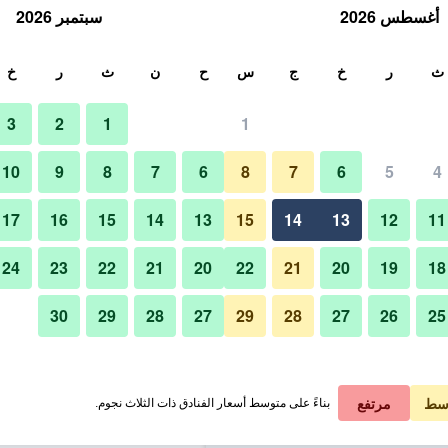
أغسطس 2026
سبتمبر 2026
ث
ث
ر
خ
ج
س
ح
ن
ث
ر
خ
3
2
1
1
لة الواحدة
10
9
8
7
6
8
7
6
5
4
غرفة معيشة
لي في الليلة
17
16
15
14
13
15
14
13
12
11
 ﷼
عرض الصفقة
24
23
22
21
20
22
21
20
19
18
30
29
28
27
29
28
27
26
25
 ﷼
عرض الصفقة
صور لـ هوموود سويتس باي هيلتون ف
 ﷼
عرض الصفقة
سط
مرتفع
بناءً على متوسط أسعار الفنادق ذات الثلاث نجوم.
يلتون فورت لاودردال إيربورت-كروز