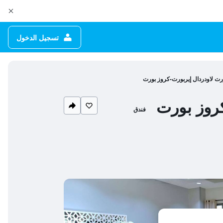
تسجيل الدخول
ت لاودردال إيربورت-كروز بورت
روز بورت
فندق