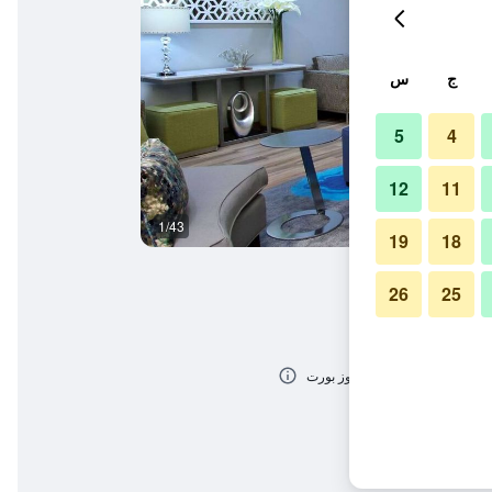
ج
س
5
4
12
11
1/43
حوض السباحة
19
18
26
25
ورت لاودردال إيربورت-كروز بورت