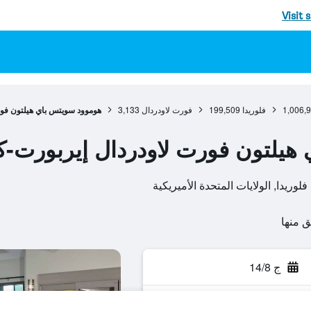
Visit 
1,006,
فلوريدا
199,509
فورت لاودردال
3,133
هوموود سويتس باي هيلتون فور
هيلتون فورت لاودردال إيربورت-ك
ج 14/8