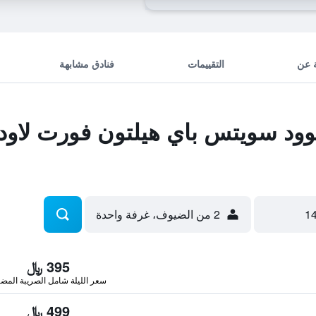
 عن
التقييمات
فنادق مشابهة
د سويتس باي هيلتون فورت لاودر
2 من الضيوف، غرفة واحدة
395 ﷼
سعر الليلة شامل الصريبة المضا
499 ﷼