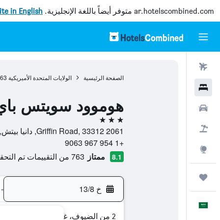
ar.hotelscombined.com
متوفر أيضاً باللغة الإنجليزية.
site in English
رحلات طيران
الصفحة الرئيسية
الولايات المتحدة الأميريكية
963
فنادق
هوموود سويتس باي 
سيارات
3 نجوم
حزم العروض
2061 Griffin Road, 33312, دانيا بيتش, فلوريدا, الولايات المتحدة الأميريكية
+1 954 967 9063
استكشاف
ممتاز
763 من التقييمات تم التحقق منها
8.1
رحلات
خ 13/8
-
العَرَبِيَّة
2 من الضيوف، غرفة واحدة