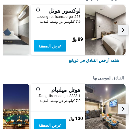
لوكسور هوتل
253, Gangseong-ro, Ilsanseo-gu, غويانغ, كوريا الجنوبية
7.9 كيلومتر عن وسط المدينة
89 ﷼
عرض الصفقة
شاهد أرخص الفنادق في غويانغ
الفنادق الموصى بها
هوتل ميلنيام
2223-1, Daehwa-Dong, Ilsanseo-gu, غويانغ, كوريا الجنوبية
7.9 كيلومتر عن وسط المدينة
130 ﷼
عرض الصفقة