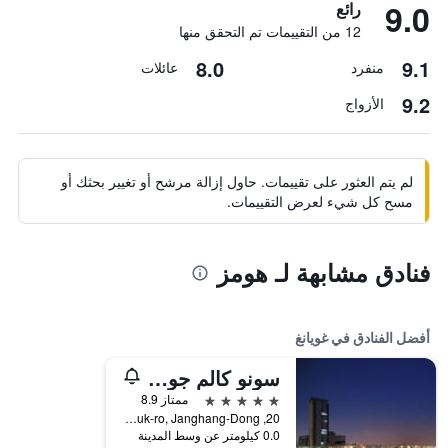
9.0
رائع
12 من التقييمات تم التحقق منها
8.0
9.1
منفرد
عائلات
9.2
الأزواج
لم يتم العثور على تقييمات. حاول إزالة مرشح أو تغيير بحثك أو
مسح كل شيء لعرض التقييمات.
فنادق مشابهة لـ هومز
أفضل الفنادق في غويانغ
سونو كالم جويانج
5 نجوم
ممتاز 8.9
20, Taegeuk-ro, Janghang-Dong, غويانغ, كوريا الجنوبية
0.0 كيلومتر عن وسط المدينة