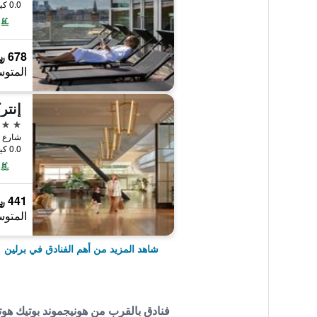
0.0 كيلومتر عن وسط المدينة
678 ﷼
المتوس
إنتر
5 نجوم
شارع بودابستر
0.0 كيلومتر عن وسط المدينة
441 ﷼
المتوس
شاهد المزيد من أهم الفنادق في برلين
فنادق بالقرب من هونيجموند بوتيك هوت