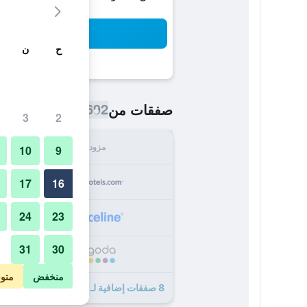
بح
ح
ن
692 ﷼
صفقات من
/
أرخص سعر اللي
3
2
مزود
الإجما
10
9
692
17
16
24
23
697
31
30
850
منخفض
متو
8 صفقات إضافية لـ هونيجموند بوتيك هوتل برلين - ميته