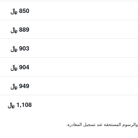
850 ﷼
889 ﷼
903 ﷼
904 ﷼
949 ﷼
1,108 ﷼
والرسوم المستحقة عند تسجيل المغادرة.