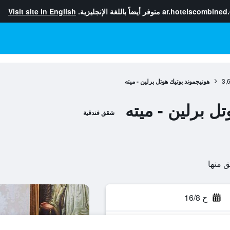
ar.hotelscombined
متوفر أيضاً باللغة الإنجليزية.
Visit site in English
3,
هونيجموند بوتيك هوتل برلين - ميته
ل برلين - ميته
شقق فندقية
ح 16/8