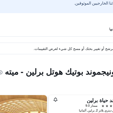
ة مرشح أو تغيير بحثك أو مسح كل شيء لعرض التقييمات.
نيجموند بوتيك هوتل برلين - ميته
د حياة برلين
ممتاز 9.0
 بلاتز 2, برلين, ألمانيا