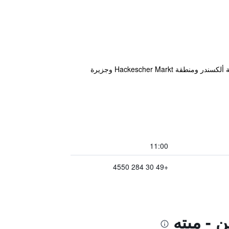
يقع فندق Honigmond في مِتة برلين على بُعد 500 متر فقط من محطة قطارات Nordbahnhof، كما يقع بالقرب من ساحة ألكسندر ومنطقة Hackescher Markt وجزيرة
11:00
+49 30 284 4550
 - ميته