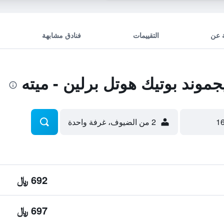
 عن
التقييمات
فنادق مشابهة
وند بوتيك هوتل برلين - ميته
2 من الضيوف، غرفة واحدة
692 ﷼
697 ﷼