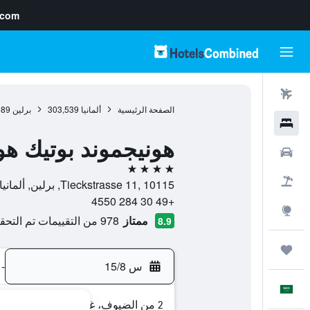
.com
رحلات طيران
الصفحة الرئيسية
ألمانيا
303,539
برلين
689
فنادق
هونيجموند بوتيك هوت
سيارات
4 نجوم
حزم العروض
Tieckstrasse 11, 10115, برلين, ألمانيا
+49 30 284 4550
استكشاف
ممتاز
978 من التقييمات تم التحقق منها
8.9
رحلات
س 15/8
-
العَرَبِيَّة
2 من الضيوف، غرفة واحدة