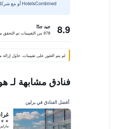
HotelsCombined أو مع شركائنا الخارجيين الموثوقين.
8.9
جيد جدًا
978 من التقييمات تم التحقق منها
لم يتم العثور على تقييمات. حاول إزال
فنادق مشابهة لـ هو
أفضل الفنادق في برلين
غران
5 نجوم
مارلين ديتري