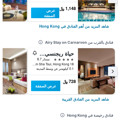
1,148 ﷼
عرض
الصفقة
شاهد المزيد من أهم الفنادق في Hong Kong
فنادق بالقرب من Airy Stay on Carnarvon
حياة ريجنسي هونغ كونغ تسيم شا تسوي
5 نجوم
ممتاز 8.7
18 Hanoi Road, Tsim Sha Tsui, Hong Kong, هونغ كونغ
0.1 كيلومتر عن وسط المدينة
728 ﷼
عرض الصفقة
شاهد المزيد من الفنادق القريبة
فنادق رخيصة في Hong Kong