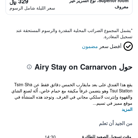
329 ﷼
Superior room، نوع السرير غير
معروف
سعر الليلة شامل الرسوم
*
يشمل المجموع الضرائب المحلية المقدرة والرسوم المستحقة عند
تسجيل المغادرة.
أفضل سعر
مضمون
حول Airy Stay on Carnarvon
يقع هذا الفندق على بعد مايقارب الخمس دقائق فقط عن Tsim Sha
Tsui Station وهو يتضمن غرفاً مكيفة مع حمام خاص، اٌلة لصنع الشاي
والقهوة وإنترنت لاسلكي مجاني في الغرف. وتوجد هذه المنشأة في
موقع مميز في تسيم...
المزيد
من الجيد أن تعلم
14:30
وقت تسجيل الصعود للطائرة