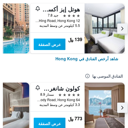
هوتل إيز أكسيس تسين وان
4 نجوم
جيد 7.8
12 Ka Hing Road, Hong Kong, هونغ كونغ
5.5 كيلومتر عن وسط المدينة
139 ﷼
عرض الصفقة
شاهد أرخص الفنادق في Hong Kong
الفنادق الموصى بها
كولون شانغري- لا
5 نجوم
ممتاز 8.9
64 Mody Road, Hong Kong, هونغ كونغ
3.3 كيلومتر عن وسط المدينة
773 ﷼
عرض الصفقة