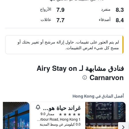
7.9
8.3
منفرد
الأزواج
7.7
8.4
أصدقاء
عائلات
لم يتم العثور على تقييمات. حاول إزالة مرشح أو تغيير بحثك أو
مسح كل شيء لعرض التقييمات.
فنادق مشابهة لـ Airy Stay on
Carnarvon
أفضل الفنادق في Hong Kong
غراند حياة هونغ كونغ
5 نجوم
ممتاز 9.0
1 Harbour Road, Hong Kong, هونغ كونغ
0.0 كيلومتر عن وسط المدينة