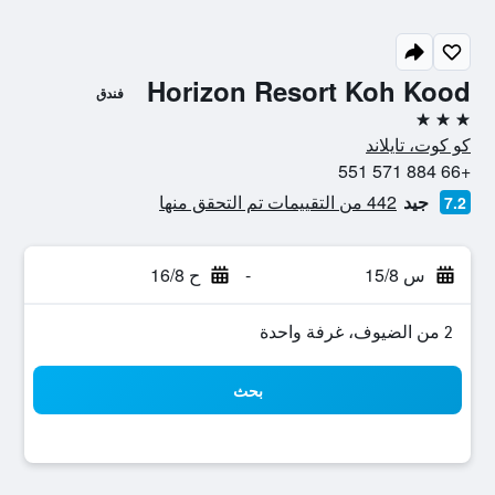
Horizon Resort Koh Kood
فندق
3 نجوم
كو كوت، تايلاند
+66 884 571 551
جيد
442 من التقييمات تم التحقق منها
7.2
س 15/8
-
ح 16/8
2 من الضيوف، غرفة واحدة
بحث