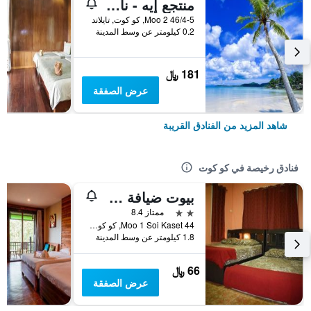
منتجع إيه - نا- لاي كوه كوود
46/4-5 Moo 2, كو كوت, تايلاند
0.2 كيلومتر عن وسط المدينة
181 ﷼
عرض الصفقة
شاهد المزيد من الفنادق القريبة
فنادق رخيصة في كو كوت
بيوت ضيافة كاما سيري كوه كوود
2 نجمتين
ممتاز 8.4
44 Moo 1 Soi Kaset, كو كوت, تايلاند
1.8 كيلومتر عن وسط المدينة
66 ﷼
عرض الصفقة