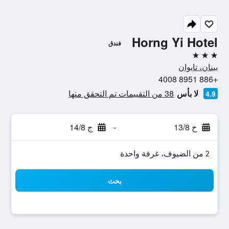
Horng Yi Hotel
فندق
3 نجوم
بينان، تايوان
+886 8951 4008
لا بأس
38 من التقييمات تم التحقق منها
4.9
خ 13/8
-
ج 14/8
2 من الضيوف، غرفة واحدة
بحث