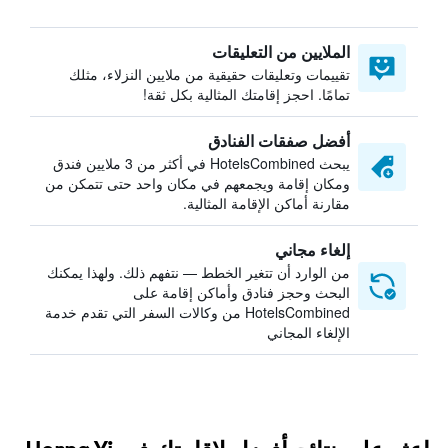
الملايين من التعليقات
تقييمات وتعليقات حقيقية من ملايين النزلاء، مثلك
تمامًا. احجز إقامتك المثالية بكل ثقة!
أفضل صفقات الفنادق
يبحث HotelsCombined في أكثر من 3 ملايين فندق
ومكان إقامة ويجمعهم في مكان واحد حتى تتمكن من
مقارنة أماكن الإقامة المثالية.
إلغاء مجاني
من الوارد أن تتغير الخطط — نتفهم ذلك. ولهذا يمكنك
البحث وحجز فنادق وأماكن إقامة على
HotelsCombined من وكالات السفر التي تقدم خدمة
الإلغاء المجاني