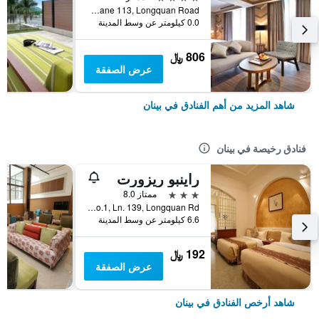
No. 23, Lane 113, Longquan Road, بينان, تايوان
0.0 كيلومتر عن وسط المدينة
806 ﷼
عرض الصفقة
شاهد المزيد من أهم الفنادق في بينان
فنادق رخيصة في بينان
راينبو ريزورت
3 نجوم
ممتاز 8.0
No.1, Ln. 139, Longquan Rd, بينان, تايوان
6.6 كيلومتر عن وسط المدينة
192 ﷼
عرض الصفقة
شاهد أرخص الفنادق في بينان