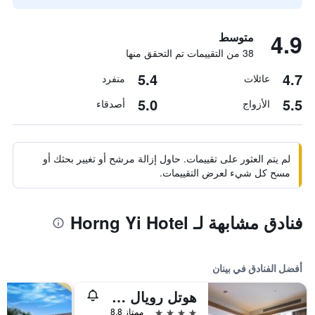
4.9
متوسط
38 من التقييمات تم التحقق منها
5.4
4.7
عائلات
منفرد
5.0
5.5
الأزواج
أصدقاء
لم يتم العثور على تقييمات. حاول إزالة مرشح أو تغيير بحثك أو
مسح كل شيء لعرض التقييمات.
فنادق مشابهة لـ Horng Yi Hotel
أفضل الفنادق في بينان
هوتل رويال شيبين
4 نجوم
ممتاز 8.8