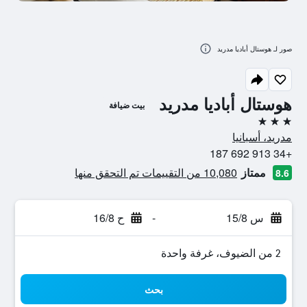
صور لـ هوستال أباديا مدريد
هوستال أباديا مدريد
بيت ضيافة
3 نجوم
مدريد، أسبانيا
+34 913 692 187
ممتاز
10,080 من التقييمات تم التحقق منها
8.6
س 15/8
-
ح 16/8
2 من الضيوف، غرفة واحدة
بحث