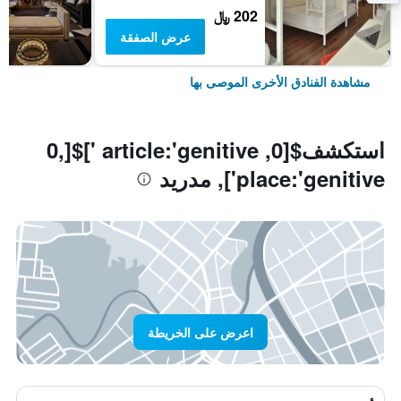
202 ﷼
عرض الصفقة
مشاهدة الفنادق الأخرى الموصى بها
استكشف$[0, article:'genitive ']$[0,
place:'genitive'], مدريد
اعرض على الخريطة