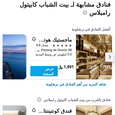
فنادق مشابهة لـ بيت الشباب كابيتول
رامبلاس
أفضل الفنادق في برشلونة
ماجستيك هوتل آند سبا برشلونة جي إل
5 نجوم
ممتاز 8.8
Passeig de Gracia, 68, برشلونة, أسبانيا
0.0 كيلومتر عن وسط المدينة
1,491 ﷼
عرض
الصفقة
شاهد المزيد من أهم الفنادق في برشلونة
فنادق بالقرب من بيت الشباب كابيتول رامبلاس
فندق كونتيننتال برشلونة