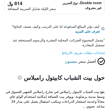
814 ﷼
Double room، نوع السرير
غير معروف
سعر الليلة شامل الصريبة المضافة
كيف تؤثر المبالغ المدفوعة لنا على الترتيب وكيف نصنف النتائج؟
تعرف على المزيد
*
يشمل المجموع الضرائب المحلية المقدرة والرسوم المستحقة عند
تسجيل المغادرة.
إعدادات ملفات تعريف الارتباط
أفضل سعر
مضمون
حول بيت الشباب كابيتول رامبلاس
يقع بيت الشباب كابيتول رامبلاس في شارع رامبلاس الشهير للتسوق في
وسط مدينة برشلونة، ويوفر بيت الضيافة إمكانية استخدام الواي فاي
مجاناً وخدمة استئجار الدراجات ومكتب استقبال يعمل على مدار 24
ساعة. تحتوي ...