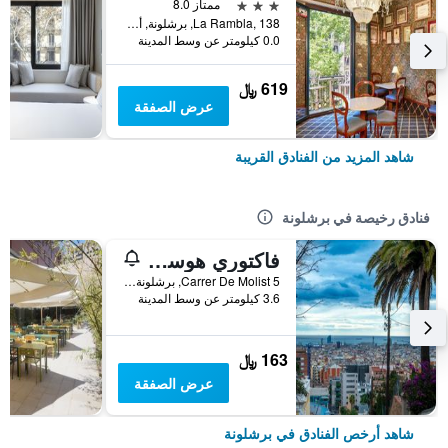
3 نجوم
ممتاز 8.0
La Rambla, 138, برشلونة, أسبانيا
0.0 كيلومتر عن وسط المدينة
619 ﷼
عرض الصفقة
شاهد المزيد من الفنادق القريبة
فنادق رخيصة في برشلونة
فاكتوري هوستلز بارسيلونا
Carrer De Molist 5, برشلونة, أسبانيا
3.6 كيلومتر عن وسط المدينة
163 ﷼
عرض الصفقة
شاهد أرخص الفنادق في برشلونة