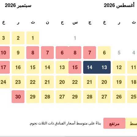
أغسطس 2026
سبتمبر 2026
ث
ث
ر
خ
ج
س
ح
ن
ث
ر
خ
3
2
1
1
لة الواحدة
10
9
8
7
6
8
7
6
5
4
غرفة نوم
لي في الليلة
17
16
15
14
13
15
14
13
12
11
 ﷼
عرض الصفقة
24
23
22
21
20
22
21
20
19
18
30
29
28
27
29
28
27
26
25
صور لـ فندق سيرس ريفولي رامبلا
 ﷼
عرض الصفقة
 ﷼
عرض الصفقة
سط
مرتفع
بناءً على متوسط أسعار الفنادق ذات الثلاث نجوم.