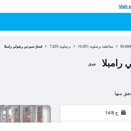
Visit 
50,66
مقاطعة برشلونة
10,051
برشلونة
7,220
فندق سيرس ريفولي رامبلا
رامبلا
فندق
ج 14/8