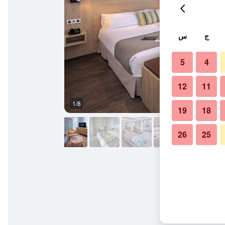
ج
س
5
4
12
11
1/8
شرفة
19
18
26
25