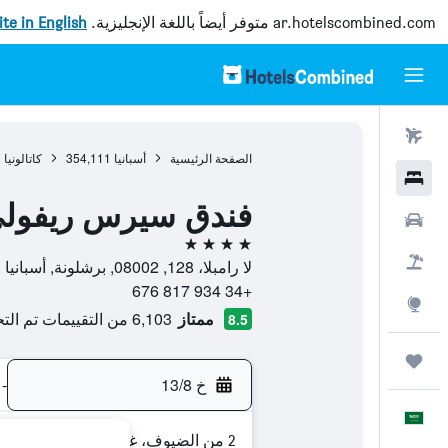
ar.hotelscombined.com
متوفر أيضاً باللغة الإنجليزية.
site in English
رحلات طيران
الصفحة الرئيسية
أسبانيا
354,111
كاتالونيا
9
فنادق
فندق سيرس ريفولي 
سيارات
4 نجوم
حزم العروض
لا رامبلا، 128, 08002, برشلونة, أسبانيا
+34 934 817 676
استكشاف
ممتاز
6,103 من التقييمات تم التحقق منها
8.5
رحلات
خ 13/8
-
العَرَبِيَّة
2 من الضيوف، غرفة واحدة