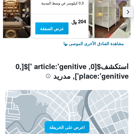
0.3 كيلومتر عن وسط المدينة
204 ﷼
عرض الصفقة
مشاهدة الفنادق الأخرى الموصى بها
استكشف$[0, article:'genitive ']$[0,
place:'genitive'], مدريد
اعرض على الخريطة