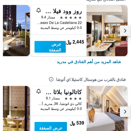
روز وود فيلا ماجنا
5 نجوم
ممتاز 9.4
Paseo De La Castellana 22, مدريد, أسبانيا
0.0 كيلومتر عن وسط المدينة
2,445 ﷼
عرض
الصفقة
شاهد المزيد من أهم الفنادق في مدريد
فنادق بالقرب من هوستال كاستيلا اي أتوشا
كاتالونيا بلاثا مايور
4 نجوم
ممتاز 9.1
كالي دي اتوتشا، 36, مدريد, أسبانيا
0.0 كيلومتر عن وسط المدينة
539 ﷼
عرض الصفقة