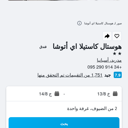
صور لـ هوستال كاستيلا اي أتوشا
هوستال كاستيلا اي أتوشا
فندق
2 نجمتين
مدريد، أسبانيا
+34 914 290 095
جيد
1,751 من التقييمات تم التحقق منها
7.9
خ 13/8
-
ج 14/8
2 من الضيوف، غرفة واحدة
بحث