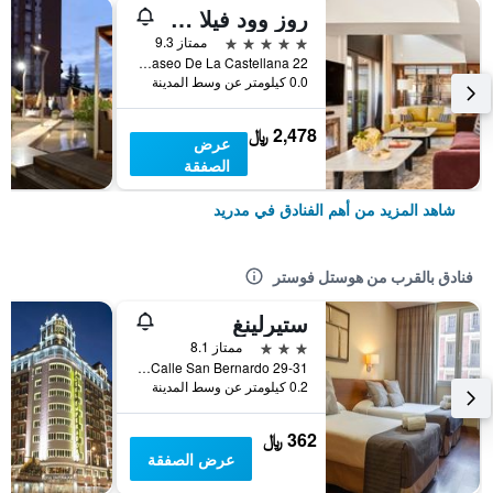
روز وود فيلا ماجنا
5 نجوم
ممتاز 9.3
Paseo De La Castellana 22, مدريد, أسبانيا
0.0 كيلومتر عن وسط المدينة
2,478 ﷼
عرض
الصفقة
شاهد المزيد من أهم الفنادق في مدريد
فنادق بالقرب من هوستل فوستر
ستيرلينغ
3 نجوم
ممتاز 8.1
Calle San Bernardo 29-31, مدريد, أسبانيا
0.2 كيلومتر عن وسط المدينة
362 ﷼
عرض الصفقة