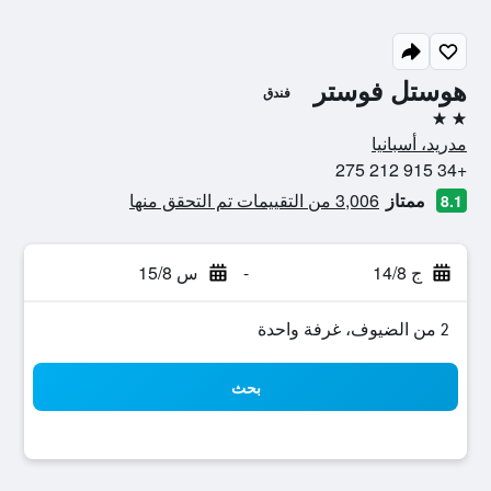
هوستل فوستر
فندق
2 نجمتين
مدريد، أسبانيا
+34 915 212 275
ممتاز
3,006 من التقييمات تم التحقق منها
8.1
ج 14/8
-
س 15/8
2 من الضيوف، غرفة واحدة
بحث