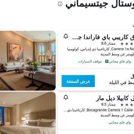
وستال جيتسيماني
فندق كاريبي باي فاراندا جراند، وهو عضو في مجموعة راديسون إندفيدوالز
ممتاز 8.6
Carr, كارتاخينا دي إندياس, كولومبيا
واي فاي مجاني
موقف السيارات
عرض الصفقة
ط في الليلة
 كابيلا ديل مار
ممتاز 8.5
Bocagrande Carrera 1 Calle 8 #12, كارتاخينا دي إندياس, كولومبيا
واي فاي مجاني