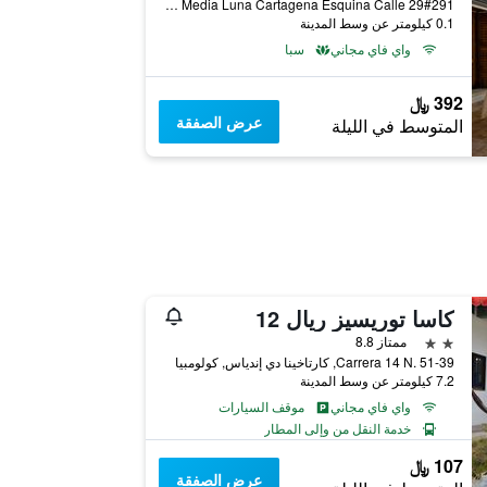
Calle de la Media Luna Cartagena Esquina Calle 29#291, كارتاخينا دي إندياس, كولومبيا
0.1 كيلومتر عن وسط المدينة
واي فاي مجاني
سبا
392 ﷼
عرض الصفقة
المتوسط في الليلة
كاسا توريسيز ريال 12
2 نجمتين
ممتاز 8.8
Carrera 14 N. 51-39, كارتاخينا دي إندياس, كولومبيا
7.2 كيلومتر عن وسط المدينة
واي فاي مجاني
موقف السيارات
خدمة النقل من وإلى المطار
107 ﷼
عرض الصفقة