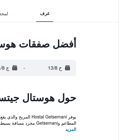
غرف
لمحة
أفضل صفقات هوست
خ 13/8
-
ج 14/8
حول هوستال جيتس
يوفر stal Getsemani
المطاعم وGetsemani مجرد مسافة بسيطة.
المزيد