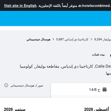
ar.hotelscombined
متوفر أيضاً باللغة الإنجليزية.
Visit site in English
وليفار
6,294
كارتاخينا دي إندياس
5,687
هوستال جيتسيماني
بيت شباب
 بوليفار, كولومبيا
صور لـ هوستال جيتسيماني
ج 14/8
أغسطس 2026
سبتمبر 2026