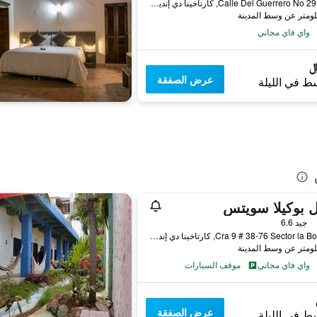
Calle Del Guerrero No 29 - 108, كارتاخينا دي إندياس, كولومبيا
واي فاي مجاني
عرض الصفقة
ط في الليلة
 بوكيلا سويتس
جيد 6.6
Cra 9 # 38-76 Sector la Boquilla, كارتاخينا دي إندياس, كولومبيا
واي فاي مجاني
موقف السيارات
عرض الصفقة
ط في الليلة