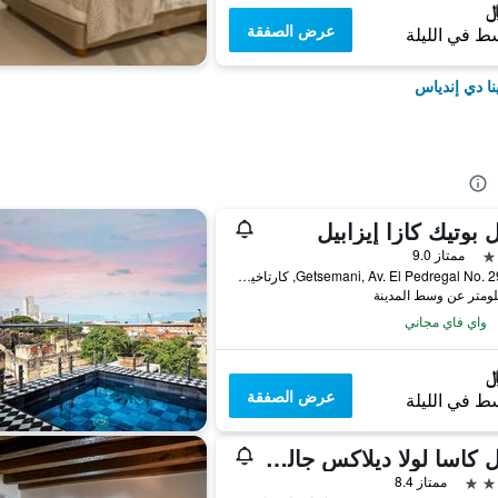
عرض الصفقة
ط في الليلة
نا دي إندياس
 بوتيك كازا إيزابيل
ممتاز 9.0
Getsemani, Av. El Pedregal No. 29-159, كارتاخينا دي إندياس, كولومبيا
واي فاي مجاني
عرض الصفقة
ط في الليلة
هوتل كاسا لولا ديلاكس جاليري
ممتاز 8.4