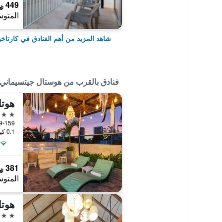
449 ﷼
المتوس
شاهد المزيد من أهم الفنادق في كارتاخي
فنادق بالقرب من هوستال جيتسيماني
هوتل
3 نجوم
0.1 كيلومتر عن وسط المدينة
381 ﷼
المتوس
4 نجوم