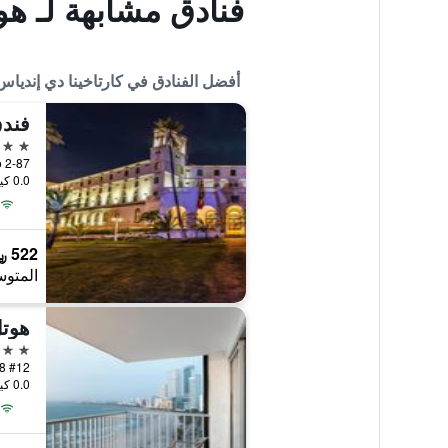
فنادق مشابهة لـ ه
أفضل الفنادق في كارتاخينا دي إندياس
5 نجوم
era 1a No 2-87
0.0 كيلومتر عن وسط المدينة
522 ﷼
المتوس
هوتل
5 نجوم
0.0 كيلومتر عن وسط المدينة