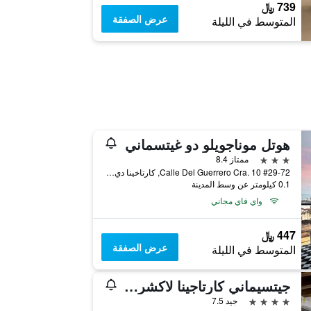
739 ﷼
عرض الصفقة
المتوسط في الليلة
هوتل موناجويلو دو غيتسماني
3 نجوم
ممتاز 8.4
Calle Del Guerrero Cra. 10 #29-72, كارتاخينا دي إندياس, كولومبيا
0.1 كيلومتر عن وسط المدينة
واي فاي مجاني
447 ﷼
عرض الصفقة
المتوسط في الليلة
جيتسيماني كارتاجينا لاكشري هوتل
4 نجوم
جيد 7.5