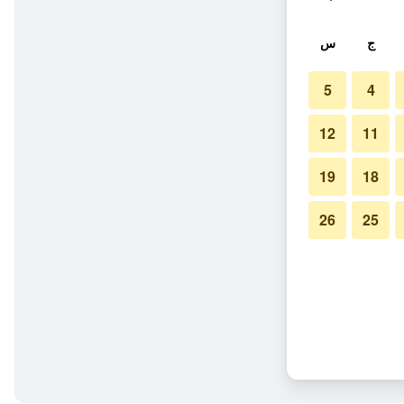
ج
س
5
4
12
11
19
18
26
25