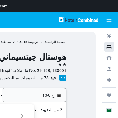
.com
رحلات طيران
الصفحة الرئيسية
كولومبيا
49,245
مقاطعة ب
فنادق
هوستال جيتسيماني
سيارات
2 نجمتين
حزم العروض
Calle Del Espiritu Santo No. 29-158, 130001, كارتاخينا دي إندياس, مقاطعة
جيد
78 من التقييمات تم التحقق منها
7.7
استكشاف
خ 13/8
-
رحلات
2 من الضيوف، غرفة واحدة
العَرَبِيَّة