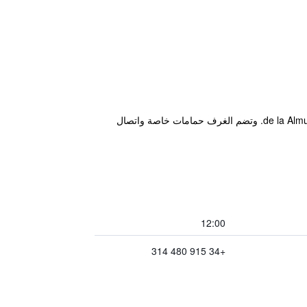
يقع هذا الفندق في وسط مدريد (Madrid) وبالقرب من الأماكن الشهيرة كالمسرح الملكي (Teatro Real) وكاتدرائية de la Almudena. وتضم الغرف حمامات خاصة واتصال
12:00
+34 915 480 314