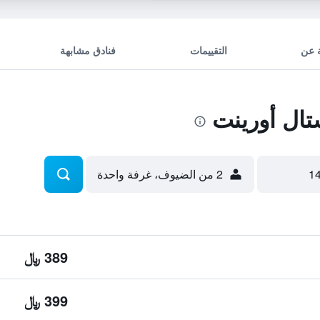
 عن
التقييمات
فنادق مشابهة
ال أورينت
2 من الضيوف، غرفة واحدة
389 ﷼
399 ﷼