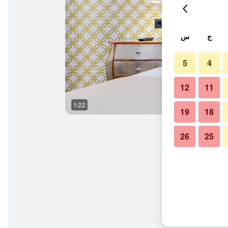
ج
س
5
4
12
11
1/22
المظهر الخارجي
19
18
26
25