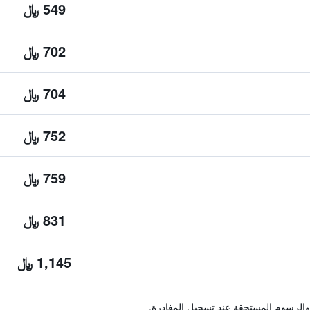
549 ﷼
702 ﷼
704 ﷼
752 ﷼
759 ﷼
831 ﷼
1,145 ﷼
والرسوم المستحقة عند تسجيل المغادرة.