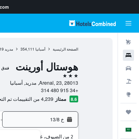
.com
رحلات طيران
الصفحة الرئيسية
أسبانيا
354,111
مدريد
19
فنادق
هوستال أورينت
سيارات
فندق
3 نجوم
حزم العروض
Arenal, 23, 28013, مدريد, أسبانيا
+34 915 480 314
استكشاف
ممتاز
4,239 من التقييمات تم التحقق منها
8.6
رحلات
خ 13/8
-
العَرَبِيَّة
2 من الضيوف، غرفة واحدة