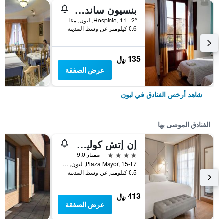
بنسيون ساندوفال باي جايا رومز
Hospicio, 11 - 2º, ليون, مقاطعة ليون, أسبانيا
0.6 كيلومتر عن وسط المدينة
135 ﷼
عرض الصفقة
شاهد أرخص الفنادق في ليون
الفنادق الموصى بها
إن إتش كوليكشن ليون بلازا مايور
4 نجوم
ممتاز 9.0
Plaza Mayor, 15-17, ليون, مقاطعة ليون, أسبانيا
0.5 كيلومتر عن وسط المدينة
413 ﷼
عرض الصفقة