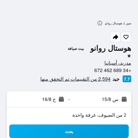
صور لـ هوستال روانو
هوستال روانو
بيت ضيافة
نجمة واحدة
مدريد، أسبانيا
+34 689 462 672
جيد
2,594 من التقييمات تم التحقق منها
7.7
س 15/8
-
ح 16/8
2 من الضيوف، غرفة واحدة
بحث