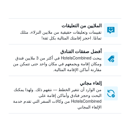
الملايين من التعليقات
تقييمات وتعليقات حقيقية من ملايين النزلاء، مثلك
تمامًا. احجز إقامتك المثالية بكل ثقة!
أفضل صفقات الفنادق
يبحث HotelsCombined في أكثر من 3 ملايين فندق
ومكان إقامة ويجمعهم في مكان واحد حتى تتمكن من
مقارنة أماكن الإقامة المثالية.
إلغاء مجاني
من الوارد أن تتغير الخطط — نتفهم ذلك. ولهذا يمكنك
البحث وحجز فنادق وأماكن إقامة على
HotelsCombined من وكالات السفر التي تقدم خدمة
الإلغاء المجاني