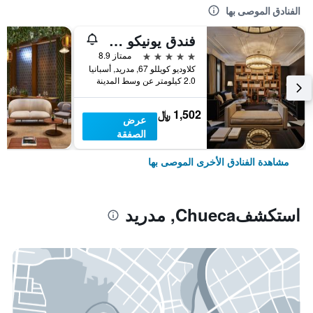
الفنادق الموصى بها
فندق يونيكو مدريد - فنادق صغيرة فاخرة
5 نجوم
ممتاز 8.9
كلاوديو كويللو 67, مدريد, أسبانيا
2.0 كيلومتر عن وسط المدينة
1,502 ﷼
عرض
الصفقة
مشاهدة الفنادق الأخرى الموصى بها
استكشفChueca, مدريد