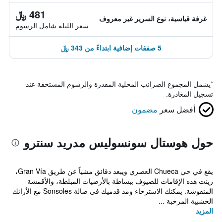
481 ﷼
غرفة قياسية، نوع السرير غير معروف
سعر الليلة شامل الرسوم
5 صفقات إضافية ابتداءً من 343 ﷼
*
يشمل المجموع الضرائب المحلية المقدرة والرسوم المستحقة عند
تسجيل المغادرة.
أفضل سعر
مضمون
حول هوستال سونسوليس مدريد سنترو
يقع في حي Chueca العصري ويبعد دقائق مشياً عن طريق Gran Vía،
زينت هذه الإقامات للضيوف ببساطة بالأرضيات المبلطة، والأقمشة
المنقوشة. يمكنك الاسترخاء ومد قدميك في صالة Sonsoles مع الأرائك
الخشبية المرحبة ...
المزيد