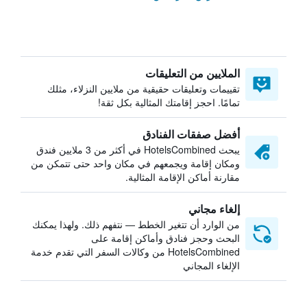
الملايين من التعليقات
تقييمات وتعليقات حقيقية من ملايين النزلاء، مثلك
تمامًا. احجز إقامتك المثالية بكل ثقة!
أفضل صفقات الفنادق
يبحث HotelsCombined في أكثر من 3 ملايين فندق
ومكان إقامة ويجمعهم في مكان واحد حتى تتمكن من
مقارنة أماكن الإقامة المثالية.
إلغاء مجاني
من الوارد أن تتغير الخطط — نتفهم ذلك. ولهذا يمكنك
البحث وحجز فنادق وأماكن إقامة على
HotelsCombined من وكالات السفر التي تقدم خدمة
الإلغاء المجاني