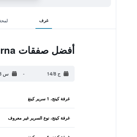
غرف
لمحة
أفضل صفقات Hostelife Gokarna
ج 14/8
-
س 15/8
غرفة كينج، 1 سرير كينغ
غرفة كينج، نوع السرير غير معروف