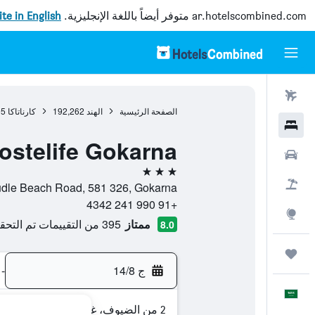
ar.hotelscombined.com
متوفر أيضاً باللغة الإنجليزية.
site in English
رحلات طيران
الصفحة الرئيسية
الهند
192,262
كارناتاكا
95
فنادق
ostelife Gokarna
سيارات
3 نجوم
حزم العروض
Kudle Beach Road, 581 326, Gokarna, كارناتاكا, ال
+91 990 241 4342
استكشاف
ممتاز
395 من التقييمات تم التحقق منها
8.0
رحلات
ج 14/8
-
العَرَبِيَّة
2 من الضيوف، غرفة واحدة