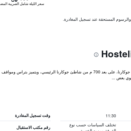
سعر الليلة شامل الصريبة المضا
والرسوم المستحقة عند تسجيل المغادرة.
يقع مكان إقامة "HosteLife Gokarna" في جوكارنا، على بعد 700 م من شاطئ جوكارنا الرئ
وي بعض ...
11:30
وقت تسجيل المغادرة
تختلف السياسات حسب نوع
رقم مكتب الاستقبال
الغرفة ومزود الخدمة.