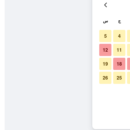
ج
س
5
4
12
11
19
18
26
25