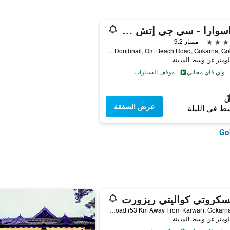
سواسوارا - سي جي إتش إيرث
ممتاز 9.2
Donibhail, Om Beach Road, Gokarna, Gokarna, الهند
واي فاي مجاني
موقف السيارات
عرض الصفقة
ط في الليلة
سكروتي كواليتي ريزورت
706, Banglegodda, Melinkeri, Om Beach Road (53 Km Away From Karwar), Gokarna, الهند