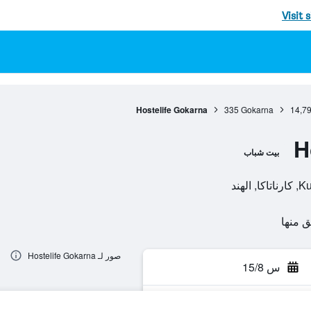
Visit 
Hostelife Gokarna
335
Gokarna
14,7
H
بيت شباب
هند
صور لـ Hostelife Gokarna
س 15/8