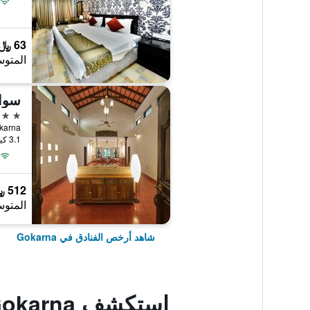
63 ﷼
المتوس
5 نجوم
3.1 كيلومتر عن وسط المدينة
512 ﷼
المتوس
شاهد أرخص الفنادق في Gokarna
استكشف Gokarna