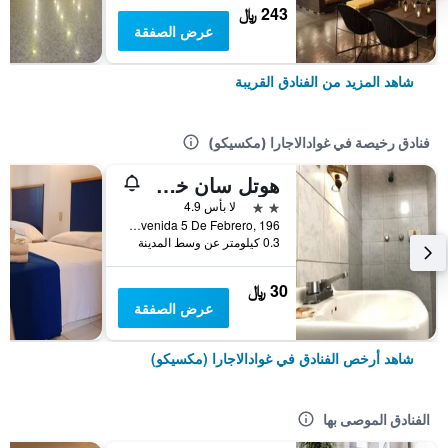
243 ﷼
عرض الصفقة
شاهد المزيد من الفنادق القريبة
فنادق رخيصة في غوادالاجارا (مكسيكو)
هوتل سان خوان
2 نجمتين
لا بأس 4.9
Avenida 5 De Febrero, 196, غوادالاجارا (مكسيكو), ولاية خاليسكو, المكسيك
0.3 كيلومتر عن وسط المدينة
30 ﷼
عرض الصفقة
شاهد أرخص الفنادق في غوادالاجارا (مكسيكو)
الفنادق الموصى بها