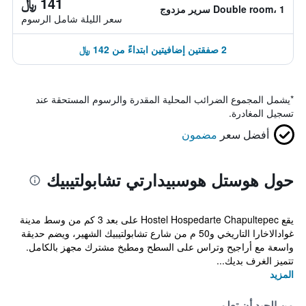
141 ﷼
Double room، 1 سرير مزدوج
سعر الليلة شامل الرسوم
2 صفقتين إضافيتين ابتداءً من 142 ﷼
*
يشمل المجموع الضرائب المحلية المقدرة والرسوم المستحقة عند
تسجيل المغادرة.
أفضل سعر
مضمون
حول هوستل هوسبيدارتي تشابولتيبيك
يقع Hostel Hospedarte Chapultepec على بعد 3 كم من وسط مدينة
غوادالاخارا التاريخي و50 م من شارع تشابولتيبيك الشهير، ويضم حديقة
واسعة مع أراجيح وتراس على السطح ومطبخ مشترك مجهز بالكامل.
تتميز الغرف بديك...
المزيد
من الجيد أن تعلم