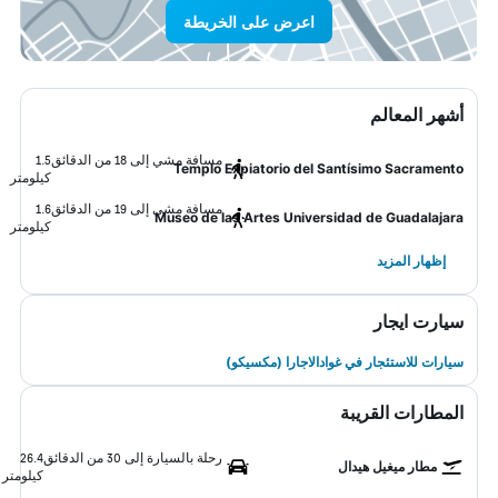
اعرض على الخريطة
أشهر المعالم
مسافة مشي إلى 18 من الدقائق
1.5
Templo Expiatorio del Santísimo Sacramento
كيلومتر
مسافة مشي إلى 19 من الدقائق
1.6
Museo de las Artes Universidad de Guadalajara
كيلومتر
إظهار المزيد
سيارت ايجار
سيارات للاستئجار في غوادالاجارا (مكسيكو)
المطارات القريبة
رحلة بالسيارة إلى 30 من الدقائق
26.4
مطار ميغيل هيدال
كيلومتر