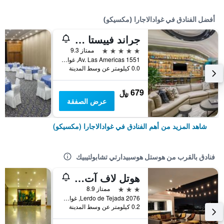
أفضل الفنادق في غوادالاجارا (مكسيكو)
جراند فييستا أمريكانا جوادالاجارا كانتري كلوب
5 نجوم
ممتاز 9.3
Av. Las Americas 1551, غوادالاجارا (مكسيكو), ولاية خاليسكو, المكسيك
0.0 كيلومتر عن وسط المدينة
679 ﷼
عرض الصفقة
شاهد المزيد من أهم الفنادق في غوادالاجارا (مكسيكو)
فنادق بالقرب من هوستل هوسبيدارتي تشابولتيبيك
هوتل لاف آت كاس كونسوليتي
3 نجوم
ممتاز 8.9
Lerdo de Tejada 2076, غوادالاجارا (مكسيكو), ولاية خاليسكو, المكسيك
0.2 كيلومتر عن وسط المدينة