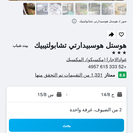
صور لـ هوستل هوسبيدارتي تشابولتيبيك
هوستل هوسبيدارتي تشابولتيبيك
بيت شباب
3 نجوم
غوادالاجارا (مكسيكو)، المكسيك
+52 333 615 4957
ممتاز
1,331 من التقييمات تم التحقق منها
8.6
ج 14/8
-
س 15/8
2 من الضيوف، غرفة واحدة
بحث