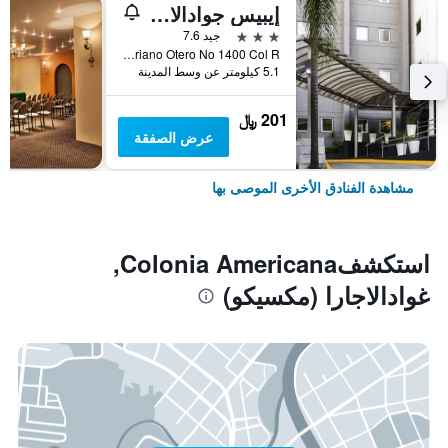
إيبيس جوادالاخارا إكسبو
3 نجوم
جيد 7.6
Av Mariano Otero No 1400 Col R, غوادالاجارا (مكسيكو), ولاية خاليسكو, المكسيك
5.1 كيلومتر عن وسط المدينة
201 ﷼
عرض الصفقة
مشاهدة الفنادق الأخرى الموصى بها
استكشفColonia Americana,
غوادالاجارا (مكسيكو)