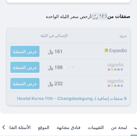
صفقات من
161 ﷼
/
أرخص سعر الليلة الواحدة
مزود
الإجمالي في الليلة
161 ﷼
عرض الصفقة
198 ﷼
عرض الصفقة
232 ﷼
عرض الصفقة
9 صفقات إضافية لـ Hostel Korea 11th - Changdeokgung
لمحة عن
التقييمات
فنادق مشابهة
الموقع
الأسئلة الشائعة