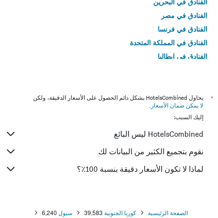
الفنادق في البحرين
الفنادق في مصر
الفنادق في فرنسا
الفنادق في المملكة المتحدة
الفنادق في إيطاليا
الفنادق في تايلاند
*
يحاول HotelsCombined بشكل دائم الحصول على الأسعار الدقيقة، ولكن
لا يمكن ضمان الأسعار
.
إليك السبب:
HotelsCombined ليس البائع
نقوم بتجميع الكثير من البيانات لك
لماذا لا تكون الأسعار دقيقة بنسبة 100٪؟
الصفحة الرئيسية
كوريا الجنوبية
39,583
سيول
6,240