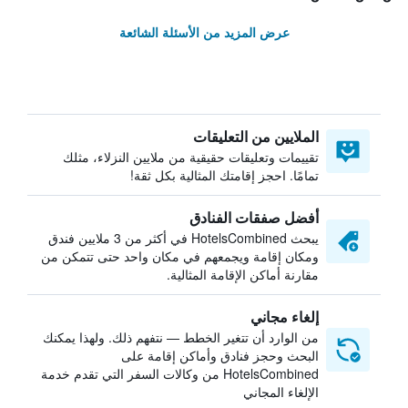
عرض المزيد من الأسئلة الشائعة
الملايين من التعليقات
تقييمات وتعليقات حقيقية من ملايين النزلاء، مثلك
تمامًا. احجز إقامتك المثالية بكل ثقة!
أفضل صفقات الفنادق
يبحث HotelsCombined في أكثر من 3 ملايين فندق
ومكان إقامة ويجمعهم في مكان واحد حتى تتمكن من
مقارنة أماكن الإقامة المثالية.
إلغاء مجاني
من الوارد أن تتغير الخطط — نتفهم ذلك. ولهذا يمكنك
البحث وحجز فنادق وأماكن إقامة على
HotelsCombined من وكالات السفر التي تقدم خدمة
الإلغاء المجاني