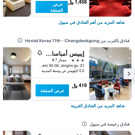
1,458 ﷼
عرض
الصفقة
شاهد المزيد من أهم الفنادق في سيول
فنادق بالقرب من Hostel Korea 11th - Changdeokgung
إيبيس أمباسادور سول إنسادونج (نيولي رينو فاتد إن 2025)
3 نجوم
ممتاز 8.7
31, Samil-Daero 30-Gil, Jongno-gu, سيول, كوريا الجنوبية
0.2 كيلومتر عن وسط المدينة
419 ﷼
عرض الصفقة
شاهد المزيد من الفنادق القريبة
فنادق رخيصة في سيول