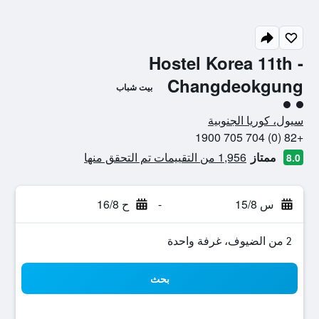
Hostel Korea 11th -
Changdeokgung
بيت شباب
تقييم فئة 2
سيول، كوريا الجنوبية
+82 (0) 704 705 1900
ممتاز
1,956 من التقييمات تم التحقق منها
8.0
س 15/8
-
ح 16/8
2 من الضيوف، غرفة واحدة
بحث