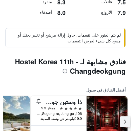
8.3
7.5
عائلات
منفرد
8.0
7.9
الأزواج
أصدقاء
لم يتم العثور على تقييمات. حاول إزالة مرشح أو تغيير بحثك أو
مسح كل شيء لعرض التقييمات.
فنادق مشابهة لـ Hostel Korea 11th -
Changdeokgung
أفضل الفنادق في سيول
ذا وستين جوسون سول
5 نجوم
ممتاز 9.3
106, Sogong-ro, Jung-gu, سيول, كوريا الجنوبية
0.0 كيلومتر عن وسط المدينة