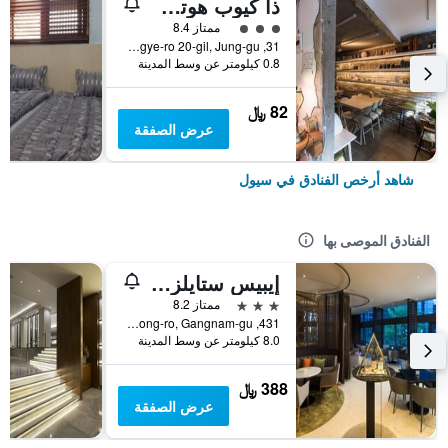
ذا كيوب هوتل - دار ضيافة
تقييم فئة 3
ممتاز 8.4
31, Toegye-ro 20-gil, Jung-gu, سيول, كوريا الجنوبية
0.8 كيلومتر عن وسط المدينة
82 ﷼
عرض الصفقة
شاهد أرخص الفنادق في سيول
الفنادق الموصى بها
إيبيس ستايلز أمباسادور سيول غانغنام
3 نجوم
ممتاز 8.2
431, Samseong-ro, Gangnam-gu, سيول, كوريا الجنوبية
8.0 كيلومتر عن وسط المدينة
388 ﷼
عرض الصفقة