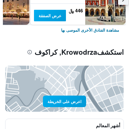
446 ﷼
عرض الصفقة
مشاهدة الفنادق الأخرى الموصى بها
استكشفKrowodrza, كراكوف
اعرض على الخريطة
أشهر المعالم