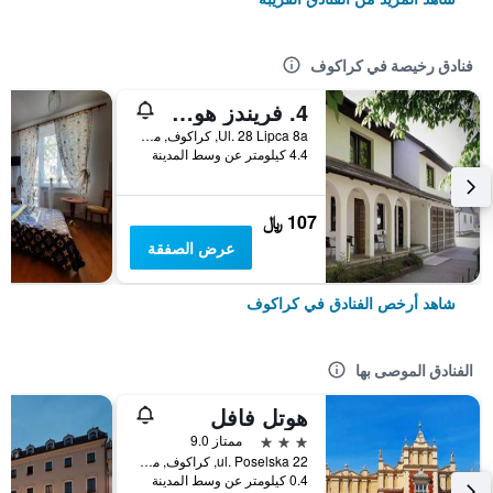
فنادق رخيصة في كراكوف
4. فريندز هوستل
Ul. 28 Lipca 8a, كراكوف, مقاطعة بولندا الصغرى, بولندا
4.4 كيلومتر عن وسط المدينة
107 ﷼
عرض الصفقة
شاهد أرخص الفنادق في كراكوف
الفنادق الموصى بها
هوتل فافل
3 نجوم
ممتاز 9.0
ul. Poselska 22, كراكوف, مقاطعة بولندا الصغرى, بولندا
0.4 كيلومتر عن وسط المدينة