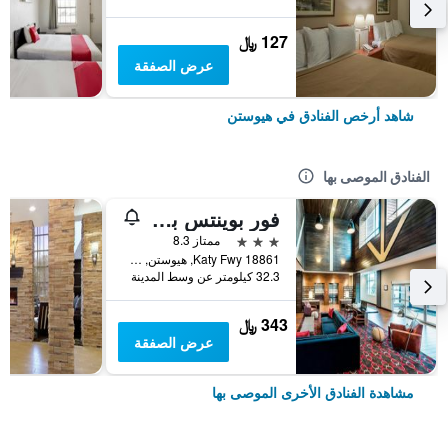
127 ﷼
عرض الصفقة
شاهد أرخص الفنادق في هيوستن
الفنادق الموصى بها
فور بوينتس باي شيراتون إينرجي كوريدور
3 نجوم
ممتاز 8.3
18861 Katy Fwy, هيوستن, TX, الولايات المتحدة الأميريكية
32.3 كيلومتر عن وسط المدينة
343 ﷼
عرض الصفقة
مشاهدة الفنادق الأخرى الموصى بها