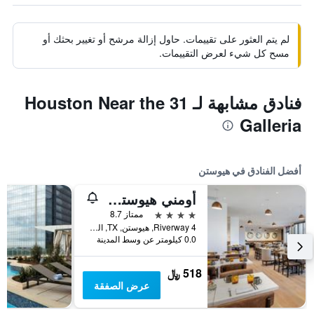
لم يتم العثور على تقييمات. حاول إزالة مرشح أو تغيير بحثك أو
مسح كل شيء لعرض التقييمات.
فنادق مشابهة لـ 31 Houston Near the
Galleria
أفضل الفنادق في هيوستن
أومني هيوستن هوتل
4 نجوم
ممتاز 8.7
4 Riverway, هيوستن, TX, الولايات المتحدة الأميريكية
0.0 كيلومتر عن وسط المدينة
518 ﷼
عرض الصفقة