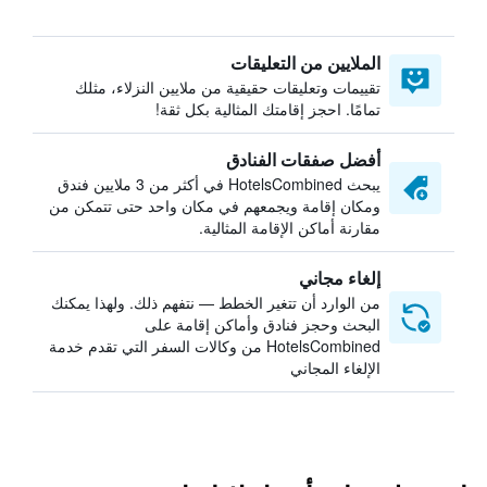
الملايين من التعليقات
تقييمات وتعليقات حقيقية من ملايين النزلاء، مثلك
تمامًا. احجز إقامتك المثالية بكل ثقة!
أفضل صفقات الفنادق
يبحث HotelsCombined في أكثر من 3 ملايين فندق
ومكان إقامة ويجمعهم في مكان واحد حتى تتمكن من
مقارنة أماكن الإقامة المثالية.
إلغاء مجاني
من الوارد أن تتغير الخطط — نتفهم ذلك. ولهذا يمكنك
البحث وحجز فنادق وأماكن إقامة على
HotelsCombined من وكالات السفر التي تقدم خدمة
الإلغاء المجاني