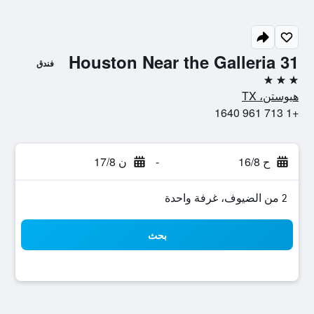
31 Houston Near the Galleria
فندق
3 نجوم
هيوستن، TX
+1 713 961 1640
ح 16/8
-
ن 17/8
2 من الضيوف، غرفة واحدة
بحث