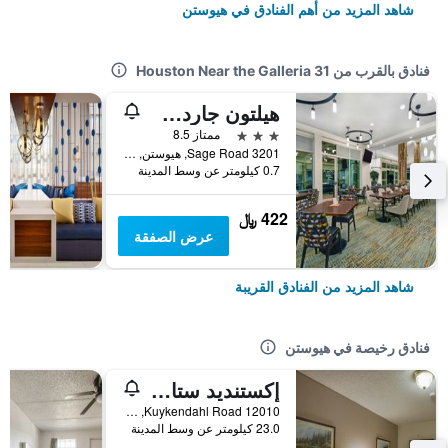
شاهد المزيد من أهم الفنادق في هيوستن
فنادق بالقرب من 31 Houston Near the Galleria
هيلتون جاردن إن هيوستن/ جاليريا إريا
3 نجوم
ممتاز 8.5
3201 Sage Road, هيوستن, TX, الولايات المتحدة الأميريكية
0.7 كيلومتر عن وسط المدينة
422 ﷼
عرض الصفقة
شاهد المزيد من الفنادق القريبة
فنادق رخيصة في هيوستن
إكستنديد ستاي إن تاون سويتس هيوستون تكساس - جرينسبوينت
12010 Kuykendahl Road, هيوستن, TX, الولايات المتحدة الأميريكية
23.0 كيلومتر عن وسط المدينة