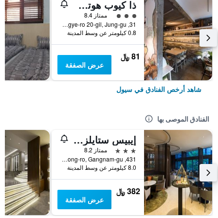
ذا كيوب هوتل - دار ضيافة
تقييم فئة 3
ممتاز 8.4
31, Toegye-ro 20-gil, Jung-gu, سيول, كوريا الجنوبية
0.8 كيلومتر عن وسط المدينة
81 ﷼
عرض الصفقة
شاهد أرخص الفنادق في سيول
الفنادق الموصى بها
إيبيس ستايلز أمباسادور سيول غانغنام
3 نجوم
ممتاز 8.2
431, Samseong-ro, Gangnam-gu, سيول, كوريا الجنوبية
8.0 كيلومتر عن وسط المدينة
382 ﷼
عرض الصفقة