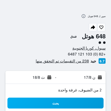
صور لـ 648 هوتل
648 هوتل
فندق
تقييم فئة 2
سيول، كوريا الجنوبية
+82 (0) 103 121 6487
جيد
238 من التقييمات تم التحقق منها
6.7
ن 17/8
-
ث 18/8
2 من الضيوف، غرفة واحدة
بحث