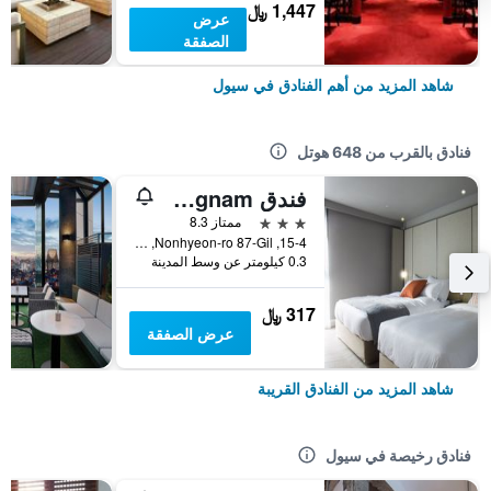
1,447 ﷼
عرض
الصفقة
شاهد المزيد من أهم الفنادق في سيول
فنادق بالقرب من 648 هوتل
فندق Stay Gangnam
3 نجوم
ممتاز 8.3
15-4, Nonhyeon-ro 87-Gil, سيول, كوريا الجنوبية
0.3 كيلومتر عن وسط المدينة
317 ﷼
عرض الصفقة
شاهد المزيد من الفنادق القريبة
فنادق رخيصة في سيول