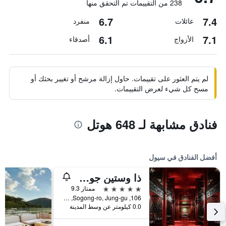
238 من التقييمات تم التحقق منها
6.7
7.4
عائلات
منفرد
6.1
7.1
الأزواج
أصدقاء
لم يتم العثور على تقييمات. حاول إزالة مرشح أو تغيير بحثك أو
مسح كل شيء لعرض التقييمات.
فنادق مشابهة لـ 648 هوتل
أفضل الفنادق في سيول
ذا وستين جوسون سول
5 نجوم
ممتاز 9.3
106, Sogong-ro, Jung-gu, سيول, كوريا الجنوبية
0.0 كيلومتر عن وسط المدينة