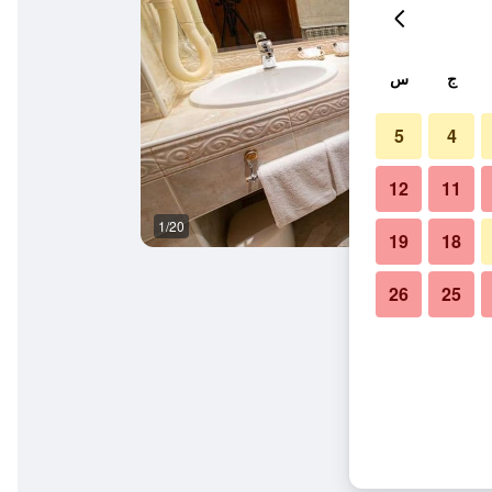
ج
س
5
4
12
11
1/20
حمام
19
18
26
25