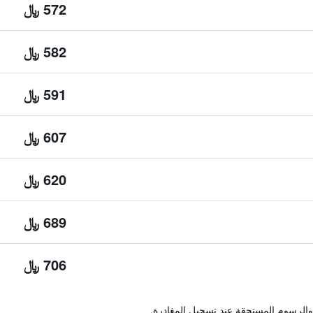
572 ﷼
582 ﷼
591 ﷼
607 ﷼
620 ﷼
689 ﷼
706 ﷼
والرسوم المستحقة عند تسجيل المغادرة.