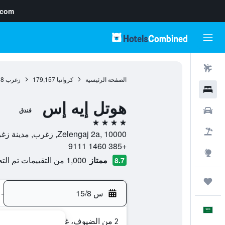
.com
رحلات طيران
الصفحة الرئيسية
كرواتيا
179,157
زغرب
38
فنادق
هوتل إيه إس
سيارات
فندق
4 نجوم
حزم العروض
Zelengaj 2a, 10000, زغرب, مدينة زغرب, كرواتيا
+385 1460 9111
استكشاف
ممتاز
1,000 من التقييمات تم التحقق منها
8.7
رحلات
س 15/8
-
العَرَبِيَّة
2 من الضيوف، غرفة واحدة