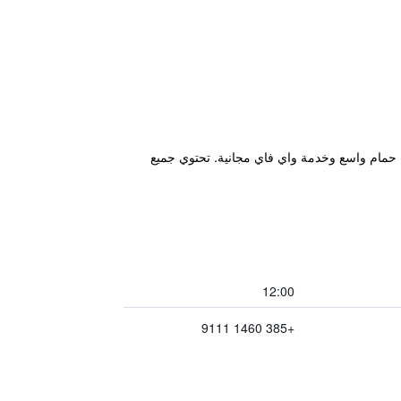
كيفة والمؤثثة بأناقة حمام واسع وخدمة واي فاي مجانية. تحتوي جميع
12:00
+385 1460 9111