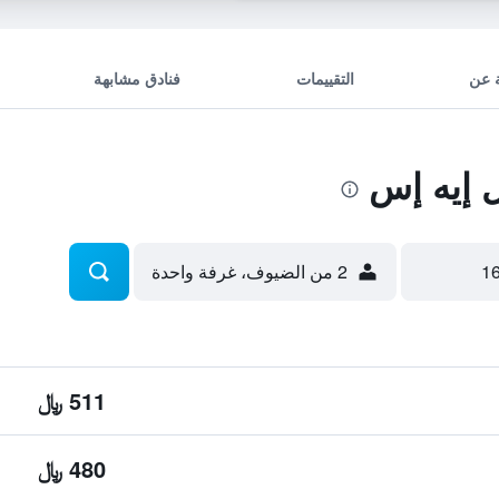
 عن
التقييمات
فنادق مشابهة
 إيه إس
2 من الضيوف، غرفة واحدة
511 ﷼
480 ﷼