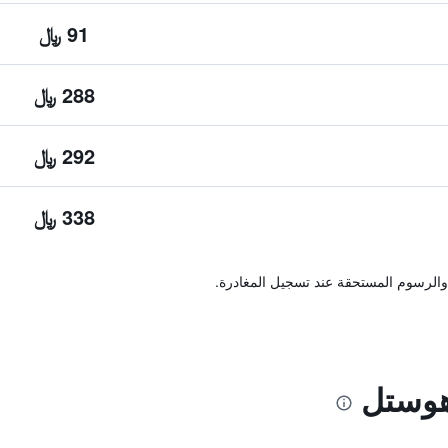
91 ﷼
288 ﷼
292 ﷼
338 ﷼
والرسوم المستحقة عند تسجيل المغادرة.
هوستل