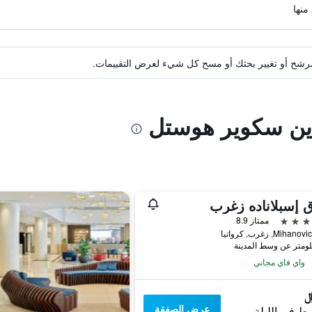
ة مرشح أو تغيير بحثك أو مسح كل شيء لعرض التقييمات.
اين سكوير هوستل
 إسبلاناده زغرب
ممتاز 8.9
Miha, زغرب, كرواتيا
واي فاي مجاني
عرض الصفقة
ط في الليلة