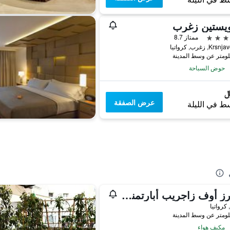
ويستين زغرب
ممتاز 8.7
, زغرب, كرواتيا
حوض السباحة
عرض الصفقة
ط في الليلة
ستارز أوف زاجريب أبارتمنتس
كرواتيا
مكيف هواء