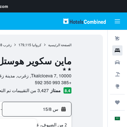
.com
رحلات طيران
الصفحة الرئيسية
كرواتيا
179,115
زغرب
38
فنادق
ماين سكوير هوستل
سيارات
2 نجمتين
حزم العروض
Tkalciceva 7, 10000, زغرب, مدينة زغرب, كرواتيا
+385 993 350 592
استكشاف
ممتاز
3,427 من التقييمات تم التحقق منها
8.4
رحلات
س 15/8
-
العَرَبِيَّة
2 من الضيوف، غرفة واحدة