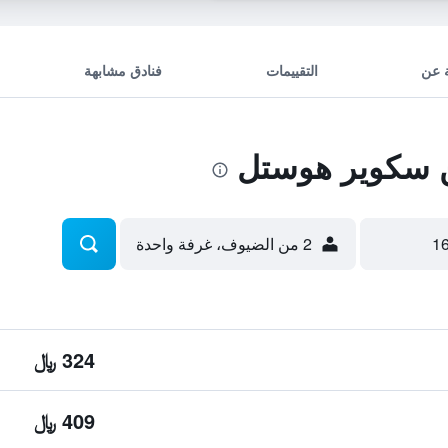
 عن
التقييمات
فنادق مشابهة
 سكوير هوستل
2 من الضيوف، غرفة واحدة
324 ﷼
409 ﷼