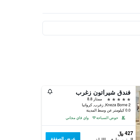
فندق شيراتون زغرب
5 نجوم
ممتاز 8.8
Kneza Borne 2, زغرب, كرواتيا
0.0 كيلومتر عن وسط المدينة
حوض السباحة
واي فاي مجاني
427 ﷼
عرض الصفقة
المتوسط في الليلة