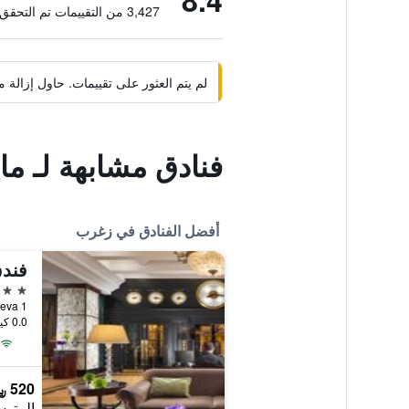
8.4
3,427 من التقييمات تم التحقق منها
لم يتم العثور على تقييمات. حاول إزال
فنادق مشابهة لـ م
أفضل الفنادق في زغرب
فندق
5 نجوم
noviceva 1
0.0 كيلومتر عن وسط المدينة
520 ﷼
المتوس