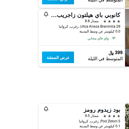
كانوبي باي هيلتون زاجريب- سيتي سنتر
4 نجوم
ممتاز 8.8
Ulica Kneza Branimira 29, زغرب, كرواتيا
0.0 كيلومتر عن وسط المدينة
واي فاي مجاني
399 ﷼
عرض الصفقة
المتوسط في الليلة
بود زيدوم رومز
4 نجوم
ممتاز 9.5
Pod Zidom 5, زغرب, كرواتيا
0.1 كيلومتر عن وسط المدينة