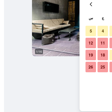
ج
س
5
4
12
11
1/16
آخر
19
18
26
25