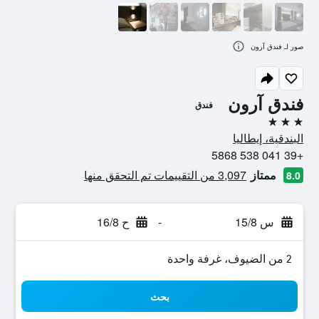
صور لـ فندق آرون
فندق آرون
فندق
3 نجوم
البندقية، إيطاليا
+39 041 538 5868
ممتاز
3,097 من التقييمات تم التحقق منها
8.0
س 15/8
-
ح 16/8
2 من الضيوف، غرفة واحدة
بحث