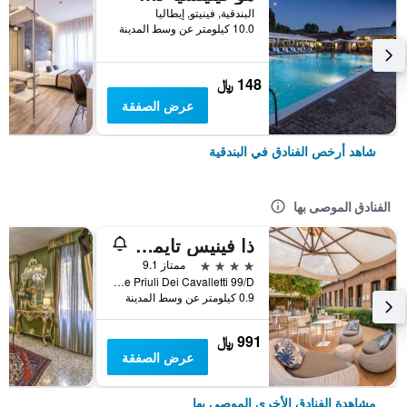
البندقية, فينيتو, إيطاليا
10.0 كيلومتر عن وسط المدينة
148 ﷼
عرض الصفقة
شاهد أرخص الفنادق في البندقية
الفنادق الموصى بها
ذا فينيس تايمز هوتل، فينيت كوليكش باي آيتش جي
4 نجوم
ممتاز 9.1
Calle Priuli Dei Cavalletti 99/D, البندقية, فينيتو, إيطاليا
0.9 كيلومتر عن وسط المدينة
991 ﷼
عرض الصفقة
مشاهدة الفنادق الأخرى الموصى بها