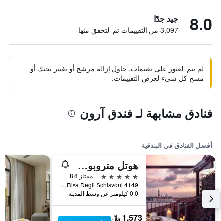
8.0
جيد جدًا
3,097 من التقييمات تم التحقق منها
لم يتم العثور على تقييمات. حاول إزالة مرشح أو تغيير بحثك أو
مسح كل شيء لعرض التقييمات.
فنادق مشابهة لـ فندق آرون
أفضل الفنادق في البندقية
هوتل متروبول فينيتسيا
5 نجوم
ممتاز 8.8
Riva Degli Schiavoni 4149, البندقية, فينيتو, إيطاليا
0.0 كيلومتر عن وسط المدينة
1,573 ﷼