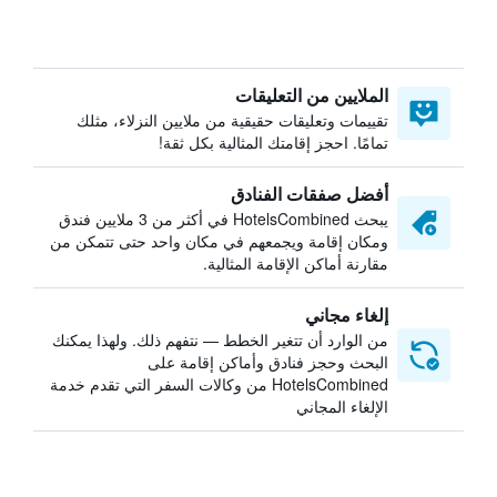
الملايين من التعليقات
تقييمات وتعليقات حقيقية من ملايين النزلاء، مثلك
تمامًا. احجز إقامتك المثالية بكل ثقة!
أفضل صفقات الفنادق
يبحث HotelsCombined في أكثر من 3 ملايين فندق
ومكان إقامة ويجمعهم في مكان واحد حتى تتمكن من
مقارنة أماكن الإقامة المثالية.
إلغاء مجاني
من الوارد أن تتغير الخطط — نتفهم ذلك. ولهذا يمكنك
البحث وحجز فنادق وأماكن إقامة على
HotelsCombined من وكالات السفر التي تقدم خدمة
الإلغاء المجاني