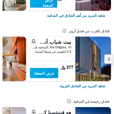
عرض
الصفقة
شاهد المزيد من أهم الفنادق في البندقية
فنادق بالقرب من فندق آرون
بيت شباب أندا فينيس
Via Ortigara, 10, البندقية, فينيتو, إيطاليا
0.3 كيلومتر عن وسط المدينة
377 ﷼
عرض الصفقة
شاهد المزيد من الفنادق القريبة
فنادق رخيصة في البندقية
هو فينيتسيا كامبنج إن تاون