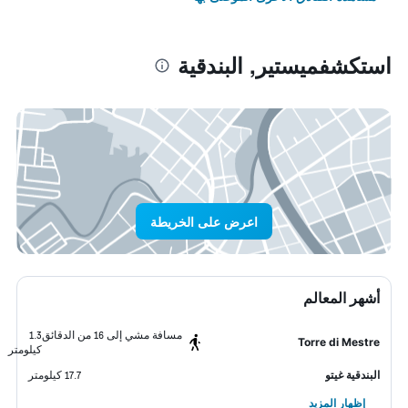
استكشفميستير, البندقية
اعرض على الخريطة
أشهر المعالم
مسافة مشي إلى 16 من الدقائق
1.3
Torre di Mestre
كيلومتر
البندقية غيتو
17.7 كيلومتر
إظهار المزيد