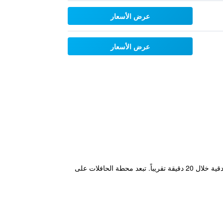
عرض الأسعار
عرض الأسعار
يوفر فندق Altieri مواقف مجانية للسيارات واتصال واي فاي مجاني. وسوف تقلكم الحافلة العمومية رقم 19 إلى مدينة البندقية خلال 20 دقيقة تقريباً. تبعد محطة الحافلات على