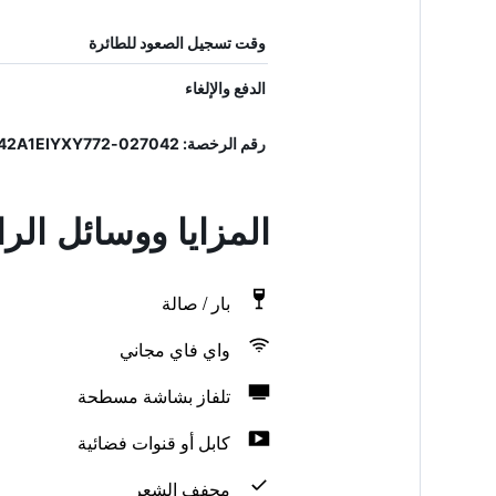
وقت تسجيل الصعود للطائرة
الدفع والإلغاء
رقم الرخصة: 027042-ALB-00325, IT027042A1EIYXY772
المزايا ووسائل الر
بار / صالة
واي فاي مجاني
تلفاز بشاشة مسطحة
كابل أو قنوات فضائية
مجفف الشعر