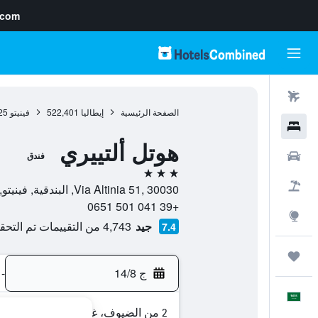
.com
رحلات طيران
الصفحة الرئيسية
إيطاليا
522,401
فينيتو
25
فنادق
هوتل ألتييري
سيارات
فندق
3 نجوم
حزم العروض
Via Altinia 51, 30030, البندقية, فينيتو, إيطاليا
+39 041 501 0651
استكشاف
جيد
4,743 من التقييمات تم التحقق منها
7.4
رحلات
ج 14/8
-
العَرَبِيَّة
2 من الضيوف، غرفة واحدة