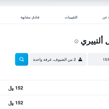
 عن
التقييمات
فنادق مشابهة
ألتييري
2 من الضيوف، غرفة واحدة
152 ﷼
152 ﷼