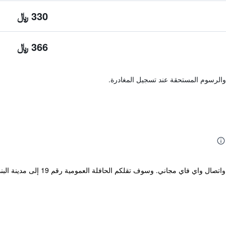
330 ﷼
366 ﷼
والرسوم المستحقة عند تسجيل المغادرة.