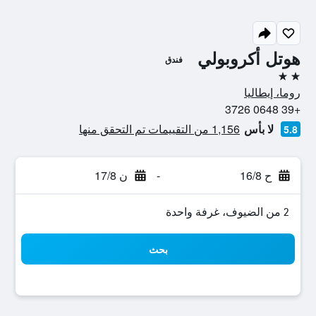
هوتل أكروبولي
فندق
2 نجمتين
روما، إيطاليا
+39 0648 3726
لا بأس
1,156 من التقييمات تم التحقق منها
5.8
ح 16/8
-
ن 17/8
2 من الضيوف، غرفة واحدة
بحث