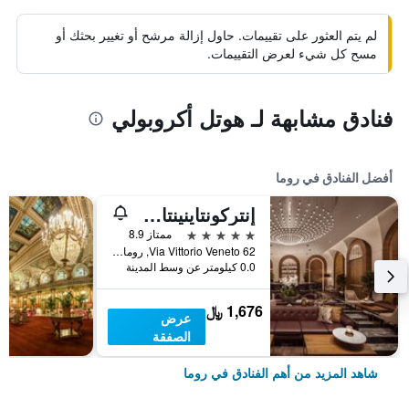
لم يتم العثور على تقييمات. حاول إزالة مرشح أو تغيير بحثك أو
مسح كل شيء لعرض التقييمات.
فنادق مشابهة لـ هوتل أكروبولي
أفضل الفنادق في روما
إنتركونتاينينتال روم أمباسشياتوري بالاس باي آيتش جي
5 نجوم
ممتاز 8.9
Via Vittorio Veneto 62, روما, إيطاليا
0.0 كيلومتر عن وسط المدينة
1,676 ﷼
عرض
الصفقة
شاهد المزيد من أهم الفنادق في روما