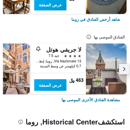
عرض الصفقة
شاهد أرخص الفنادق في روما
الفنادق الموصى بها
لا جريفي هوتل
4 نجوم
جيد 7.5
Via Nazionale 13, روما, إيطاليا
0.7 كيلومتر عن وسط المدينة
463 ﷼
عرض الصفقة
مشاهدة الفنادق الأخرى الموصى بها
استكشفHistorical Center, روما