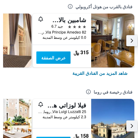
فنادق بالقرب من هوتل أكروبولي
شامبين بالاس هوتل
4 نجوم
جيد 6.7
Via Principe Amedeo 82, روما, إيطاليا
0.0 كيلومتر عن وسط المدينة
315 ﷼
عرض الصفقة
شاهد المزيد من الفنادق القريبة
فنادق رخيصة في روما
فيلا لوزاتي هوستل
25 Via Luigi Luzzatti, روما, إيطاليا
2.3 كيلومتر عن وسط المدينة
158 ﷼