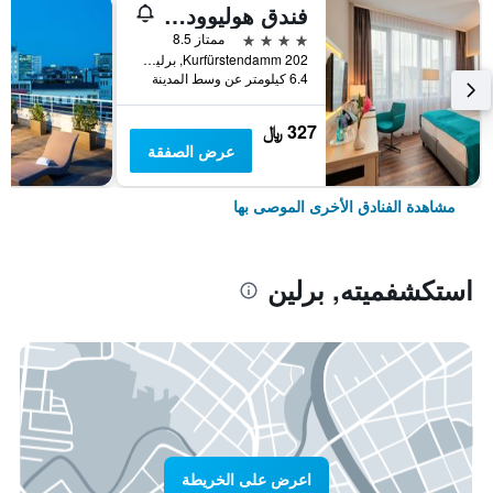
فندق هوليوود ميديا أم كورفورستيندام
4 نجوم
ممتاز 8.5
Kurfürstendamm 202, برلين, ألمانيا
6.4 كيلومتر عن وسط المدينة
327 ﷼
عرض الصفقة
مشاهدة الفنادق الأخرى الموصى بها
استكشفميته, برلين
اعرض على الخريطة