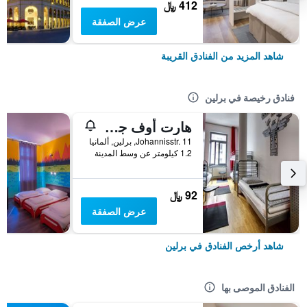
412 ﷼
عرض الصفقة
شاهد المزيد من الفنادق القريبة
فنادق رخيصة في برلين
هارت أوف جولد هوستل برلين
Johannisstr. 11, برلين, ألمانيا
1.2 كيلومتر عن وسط المدينة
92 ﷼
عرض الصفقة
شاهد أرخص الفنادق في برلين
الفنادق الموصى بها