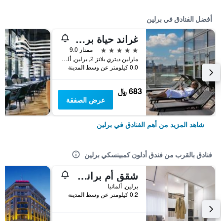
أفضل الفنادق في برلين
غراند حياة برلين
5 نجوم
ممتاز 9.0
مارلين ديتري بلاتز 2, برلين, ألمانيا
0.0 كيلومتر عن وسط المدينة
683 ﷼
عرض الصفقة
شاهد المزيد من أهم الفنادق في برلين
فنادق بالقرب من فندق أدلون كمبينسكي برلين
شقق أم براندنبورغر تور
برلين, ألمانيا
0.2 كيلومتر عن وسط المدينة