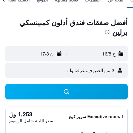
أفضل صفقات فندق أدلون كمبينسكي
برلين
ح 16/8
-
ن 17/8
2 من الضيوف، غرفة واحدة
1,253 ﷼
Executive room، 1 سرير كينغ
سعر الليلة شامل الرسوم