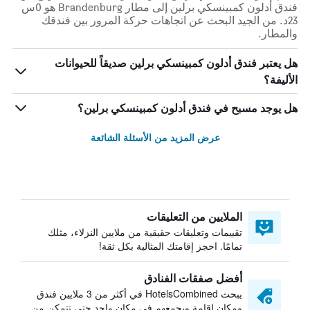
فندق أدلون كمبينسكي برلين إلى مطار Brandenburg هو 0س
23د. من الجيد البحث عن اتجاهات حركة المرور بين فندقك
والمطار.
هل يعتبر فندق أدلون كمبينسكي برلين صديقاً للحيوانات
الأليفة؟
هل يوجد مسبح في فندق أدلون كمبينسكي برلين؟
عرض المزيد من الأسئلة الشائعة
الملايين من التعليقات
تقييمات وتعليقات حقيقية من ملايين النزلاء، مثلك
تمامًا. احجز إقامتك المثالية بكل ثقة!
أفضل صفقات الفنادق
يبحث HotelsCombined في أكثر من 3 ملايين فندق
ومكان إقامة ويجمعهم في مكان واحد حتى تتمكن من