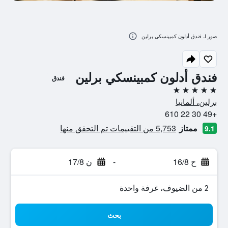
صور لـ فندق أدلون كمبينسكي برلين
فندق أدلون كمبينسكي برلين
فندق
5 نجوم
برلين، ألمانيا
+49 30 22 610
ممتاز
5,753 من التقييمات تم التحقق منها
9.1
ح 16/8
-
ن 17/8
2 من الضيوف، غرفة واحدة
بحث