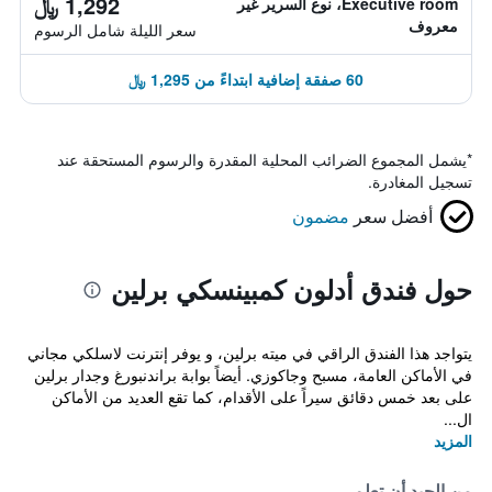
1,292 ﷼
Executive room، نوع السرير غير
معروف
سعر الليلة شامل الرسوم
60 صفقة إضافية ابتداءً من 1,295 ﷼
*
يشمل المجموع الضرائب المحلية المقدرة والرسوم المستحقة عند
تسجيل المغادرة.
أفضل سعر
مضمون
حول فندق أدلون كمبينسكي برلين
يتواجد هذا الفندق الراقي في ميته برلين، و يوفر إنترنت لاسلكي مجاني
في الأماكن العامة، مسبح وجاكوزي. أيضاً بوابة براندنبورغ وجدار برلين
على بعد خمس دقائق سيراً على الأقدام، كما تقع العديد من الأماكن
ال...
المزيد
من الجيد أن تعلم