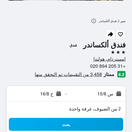
صور لـ فندق ألكساندر
فندق ألكساندر
فندق
3 نجوم
امستردام، هولندا
+31 205 894 020
ممتاز
3,458 من التقييمات تم التحقق منها
8.2
س 15/8
-
ح 16/8
2 من الضيوف، غرفة واحدة
بحث