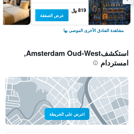
819 ﷼
عرض الصفقة
مشاهدة الفنادق الأخرى الموصى بها
استكشفAmsterdam Oud-West,
امستردام
اعرض على الخريطة