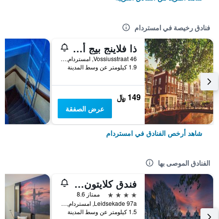
فنادق رخيصة في امستردام
ذا فلاينج بيج أبتاون هوستل
Vossiusstraat 46, امستردام, مقاطعة شمال هولندا, هولندا
1.9 كيلومتر عن وسط المدينة
149 ﷼
عرض الصفقة
شاهد أرخص الفنادق في امستردام
الفنادق الموصى بها
فندق كلايتون أمستردام أمريكان
4 نجوم
ممتاز 8.6
Leidsekade 97a, امستردام, مقاطعة شمال هولندا, هولندا
1.5 كيلومتر عن وسط المدينة