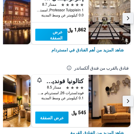
5 نجوم
ممتاز 8.7
Professor Tulpplein 1, امستردام, مقاطعة شمال هولندا, هولندا
0.0 كيلومتر عن وسط المدينة
1,862 ﷼
عرض
الصفقة
شاهد المزيد من أهم الفنادق في امستردام
فنادق بالقرب من فندق ألكساندر
كتالونيا فونديل أمستردام
4 نجوم
ممتاز 8.5
فوندلسترات 26, امستردام, مقاطعة شمال هولندا, هولندا
0.1 كيلومتر عن وسط المدينة
545 ﷼
عرض الصفقة
شاهد المزيد من الفنادق القريبة