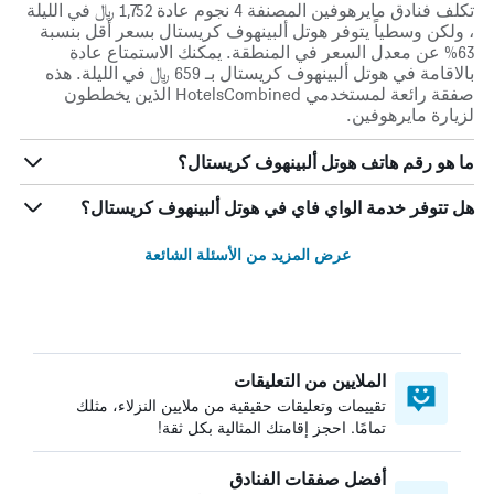
تكلف فنادق مايرهوفين المصنفة 4 نجوم عادة 1,752 ﷼ في الليلة
، ولكن وسطياً يتوفر هوتل ألبينهوف كريستال بسعر أقل بنسبة
63% عن معدل السعر في المنطقة. يمكنك الاستمتاع عادة
بالاقامة في هوتل ألبينهوف كريستال بـ 659 ﷼ في الليلة. هذه
صفقة رائعة لمستخدمي HotelsCombined الذين يخططون
لزيارة مايرهوفين.
ما هو رقم هاتف هوتل ألبينهوف كريستال؟
هل تتوفر خدمة الواي فاي في هوتل ألبينهوف كريستال؟
عرض المزيد من الأسئلة الشائعة
الملايين من التعليقات
تقييمات وتعليقات حقيقية من ملايين النزلاء، مثلك
تمامًا. احجز إقامتك المثالية بكل ثقة!
أفضل صفقات الفنادق