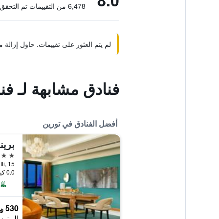
8.0
6,478 من التقييمات تم التحقق منها
لم يتم العثور على تقييمات. حاول إزال
فنادق مشابهة لـ ف
أفضل الفنادق في تورين
5 نجوم
ro Gobetti, 15
0.0 كيلومتر عن وسط المدينة
530 ﷼
المتوس