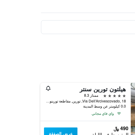
هيلتون تورين سنتر
5 نجوم
ممتاز 8.3
Via Dell'Arcivescovado, 18, تورين, مقاطعة تورينو, إيطاليا
0.0 كيلومتر عن وسط المدينة
واي فاي مجاني
490 ﷼
عرض الصفقة
المتوسط في الليلة