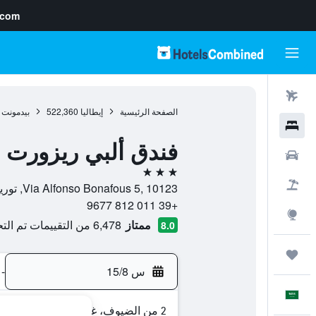
.com
رحلات طيران
الصفحة الرئيسية
إيطاليا
522,360
بيدمونت
فنادق
فندق ألبي ريزورت
سيارات
3 نجوم
حزم العروض
Via Alfonso Bonafous 5, 10123, تورين, مقاطعة تورينو, إيطاليا
+39 011 812 9677
استكشاف
ممتاز
6,478 من التقييمات تم التحقق منها
8.0
رحلات
س 15/8
-
العَرَبِيَّة
2 من الضيوف، غرفة واحدة