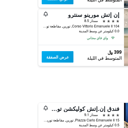
إن إتش مورينو سنترو
4 نجوم
ممتاز 8.5
Corso Vittorio Emanuele II 104, تورين, مقاطعة تورينو, إيطاليا
0.0 كيلومتر عن وسط المدينة
واي فاي مجاني
399 ﷼
عرض الصفقة
المتوسط في الليلة
فندق إن.إتش كوليكشن تورينو بياتزا كارلينا
4 نجوم
ممتاز 9.1
15 Piazza Carlo Emanuele II, تورين, مقاطعة تورينو, إيطاليا
0.5 كيلومتر عن وسط المدينة