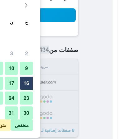
بح
ح
ن
434 ﷼
صفقات من
/
أرخص سعر اللي
3
2
مزود
الإجما
10
9
434
17
16
24
23
469
31
30
554
منخفض
متو
6 صفقات إضافية لـ فندق ألبي ريزورت