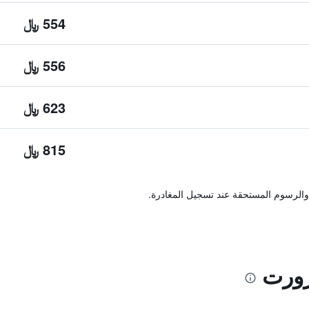
554 ﷼
556 ﷼
623 ﷼
815 ﷼
والرسوم المستحقة عند تسجيل المغادرة.
زورت