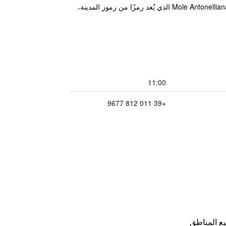
يقع فندق Alpi Resort على بُعد 10 دقائق سيرًا ًعلى الأقدام من المتحف المصري الشهير الموجود في مدينة Turin ومبنى Mole Antonelliana الذي يُعد رمزًا من رموز المدينة،
11:00
+39 011 812 9677
ع المناطق