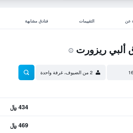
 عن
التقييمات
فنادق مشابهة
ألبي ريزورت
2 من الضيوف، غرفة واحدة
434 ﷼
469 ﷼