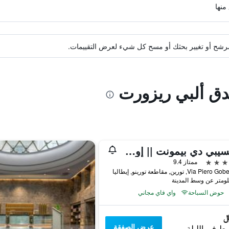
ة مرشح أو تغيير بحثك أو مسح كل شيء لعرض التقييمات.
ندق ألبي ريزورت
برينسيبي دي بيمونت || إون إ ٕإبيرينز | بريفيريد هوتلز آند ريزورتس
ممتاز 9.4
Via Pie, تورين, مقاطعة تورينو, إيطاليا
حوض السباحة
واي فاي مجاني
عرض الصفقة
ط في الليلة