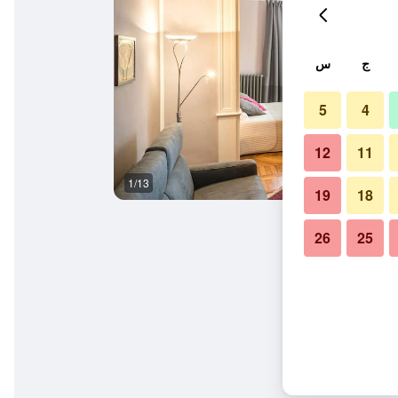
ج
س
5
4
12
11
1/13
آخر
19
18
26
25