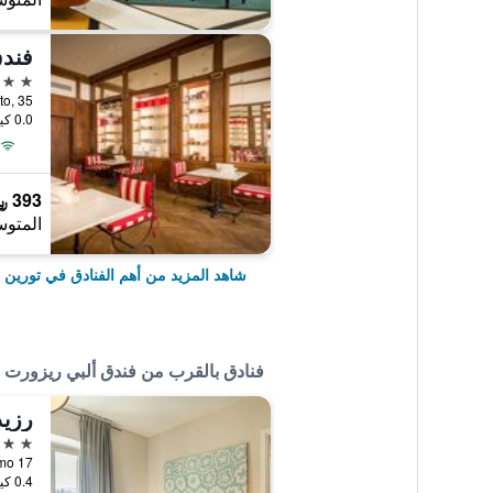
فندق
5 نجوم
lo Alberto, 35
0.0 كيلومتر عن وسط المدينة
393 ﷼
المتوس
شاهد المزيد من أهم الفنادق في تورين
فنادق بالقرب من فندق ألبي ريزورت
رزيد
3 نجوم
an Massimo 17
0.4 كيلومتر عن وسط المدينة