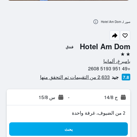
صور لـ Hotel Am Dom
Hotel Am Dom
فندق
2 نجمتين
بامبرغ، ألمانيا
+49 951 5193 2608
جيد
2,633 من التقييمات تم التحقق منها
7.8
ج 14/8
-
س 15/8
2 من الضيوف، غرفة واحدة
بحث