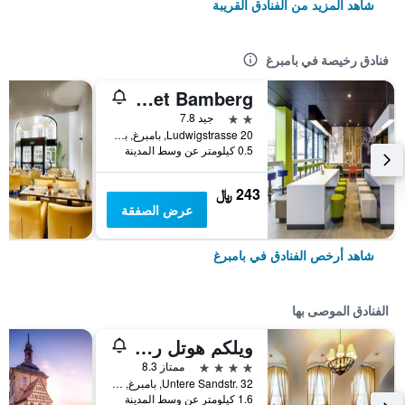
شاهد المزيد من الفنادق القريبة
فنادق رخيصة في بامبرغ
Ibis Budget Bamberg
2 نجمتين
جيد 7.8
Ludwigstrasse 20, بامبرغ, بافاريا, ألمانيا
0.5 كيلومتر عن وسط المدينة
243 ﷼
عرض الصفقة
شاهد أرخص الفنادق في بامبرغ
الفنادق الموصى بها
ويلكم هوتل ريزيدنشلوس بامبرج
4 نجوم
ممتاز 8.3
Untere Sandstr. 32, بامبرغ, بافاريا, ألمانيا
1.6 كيلومتر عن وسط المدينة