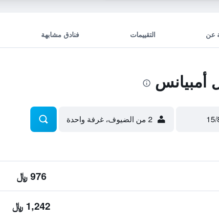
 عن
التقييمات
فنادق مشابهة
 أمبيانس
2 من الضيوف، غرفة واحدة
976 ﷼
1,242 ﷼